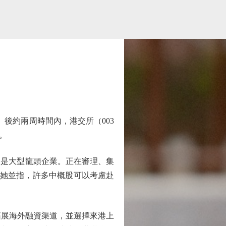
後約兩周時間內，港交所（003
。
多是大型龍頭企業。正在審理、集
。她並指，許多中概股可以考慮赴
展海外融資渠道，並選擇來港上