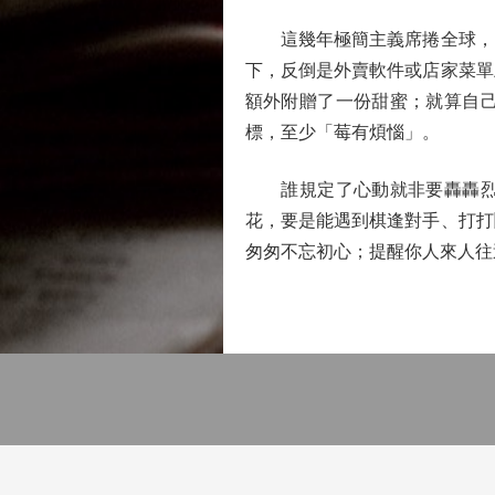
這幾年極簡主義席捲全球，曾
下，反倒是外賣軟件或店家菜單
額外附贈了一份甜蜜；就算自
標，至少「莓有煩惱」。
誰規定了心動就非要轟轟烈烈
花，要是能遇到棋逢對手、打打
匆匆不忘初心；提醒你人來人往