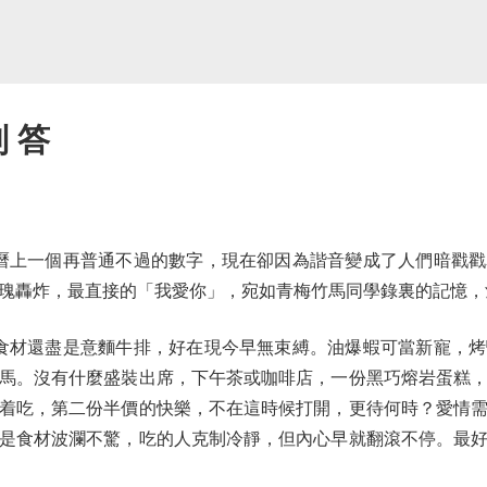
判 答
曆上一個再普通不過的數字，現在卻因為諧音變成了人們暗戳戳
瑰轟炸，最直接的「我愛你」，宛如青梅竹馬同學錄裏的記憶，
食材還盡是意麵牛排，好在現今早無束縛。油爆蝦可當新寵，烤
馬。沒有什麼盛裝出席，下午茶或咖啡店，一份黑巧熔岩蛋糕
着吃，第二份半價的快樂，不在這時候打開，更待何時？愛情
是食材波瀾不驚，吃的人克制冷靜，但內心早就翻滾不停。最