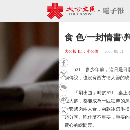
食 色/一封情書\
大公報 B3：小公園
2025-05-21
521，多少年前，這只是日
橋傳說，也沒有西方情人節的玫
「剛出道」時的521，桌上
燉大鵝，都能成為一匹狂奔的黑
一套烤肉兩人食，兩款冰淇淋換
起分享。吃什麼不重要，重要的
費心的瞬間裏。