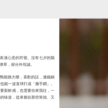
表達心意的符號。沒有七夕的鵲
潦草，卻分外坦誠。
鴨能挑大樑，喜歡的話，連鐵鍋
，也能一波直球打成「撒手鐧」。
需要新鮮感，也需要你來我往，一
好的味道，從來都在那些笨拙、又