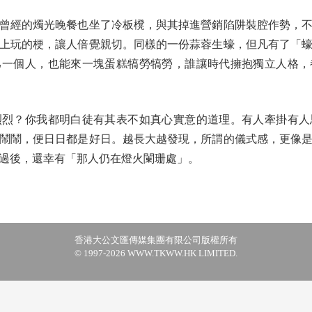
經的燭光晚餐也坐了冷板櫈，與其掉進營銷陷阱裝腔作勢，不
上玩的梗，讓人倍覺親切。同樣的一份蒜蓉生蠔，但凡有了「
己一個人，也能來一塊蛋糕犒勞犒勞，誰讓時代擁抱獨立人格，
？你我都明白徒有其表不如真心實意的道理。有人牽掛有人
鬧鬧，便日日都是好日。越長大越發現，所謂的儀式感，更像
過後，還幸有「那人仍在燈火闌珊處」。
香港大公文匯傳媒集團有限公司版權所有
© 1997-2026 WWW.TKWW.HK LIMITED.