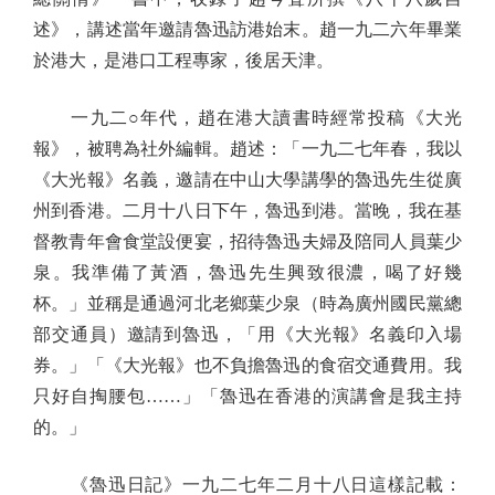
述》，講述當年邀請魯迅訪港始末。趙一九二六年畢業
於港大，是港口工程專家，後居天津。
一九二○年代，趙在港大讀書時經常投稿《大光
報》，被聘為社外編輯。趙述：「一九二七年春，我以
《大光報》名義，邀請在中山大學講學的魯迅先生從廣
州到香港。二月十八日下午，魯迅到港。當晚，我在基
督教青年會食堂設便宴，招待魯迅夫婦及陪同人員葉少
泉。我準備了黃酒，魯迅先生興致很濃，喝了好幾
杯。」並稱是通過河北老鄉葉少泉（時為廣州國民黨總
部交通員）邀請到魯迅，「用《大光報》名義印入場
券。」「《大光報》也不負擔魯迅的食宿交通費用。我
只好自掏腰包……」「魯迅在香港的演講會是我主持
的。」
《魯迅日記》一九二七年二月十八日這樣記載：