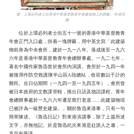
圖：上環必列者士街香港中華基督教青年會建築物上的牌匾。\作者供
圖
位於上環必列者士街五十一號的香港中華基督教青
年會正門入口處，掛着一塊牌匾，用中英文寫「此建築
物前身為中央會所，建於一九一八年。落成後至一九六
六年是香港中華基督教青年會總辦事處。一九二七年，
著名中國作家魯迅曾於會所內演講。會所於一九四一年
被徵用作防空救護隊半山區A段總站，收容數以千計的
難民。在日佔期間（一九四一至一九四五年），會所曾
被日本政府的文教課管轄，推出日語及德語課程。青年
會總辦事處於一九六六年遷至窩打老道……此建築物現
已被評為一級歷史建築。」關於魯迅來港事，只有一句
簡單陳述。《魯迅日記》對來港演講事，除了上篇所述
文字，亦無他記。於是魯迅此次來港是赴誰人之邀，一
直存有爭議。