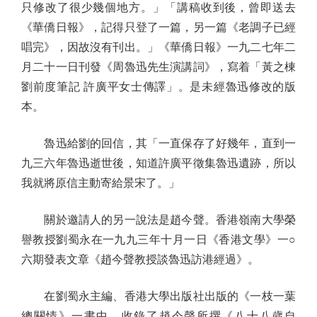
只修改了很少幾個地方。」「講稿收到後，曾即送去
《華僑日報》，記得只登了一篇，另一篇《老調子已經
唱完》，因故沒有刊出。」《華僑日報》一九二七年二
月二十一日刊發《周魯迅先生演講詞》，寫着「黃之棟
劉前度筆記 許廣平女士傳譯」。是未經魯迅修改的版
本。
魯迅給劉的回信，其「一直保存了好幾年，直到一
九三六年魯迅逝世後，知道許廣平徵集魯迅遺跡，所以
我就將原信主動寄給景宋了。」
關於邀請人的另一說法是趙今聲。香港嶺南大學榮
譽教授劉蜀永在一九九三年十月一日《香港文學》一○
六期發表文章《趙今聲教授談魯迅訪港經過》。
在劉蜀永主編、香港大學出版社出版的《一枝一葉
總關情》一書中，收錄了趙今聲所撰《八十八歲自