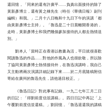
還回憶，「同來的還有許廣平……負責出面接待的除了
黃新彥博士，還有黃之棟先生（時任《華僑日報》副刊
編輯）和我。」二月十八日晚和十九日下午的演講「都
由黃新彥博士主持」。「魯迅是二十日晨離開香港的，
走時，黃新彥博士和我們幾個參加接待的人都去熱情送
別。」
劉本人「當時正在香港以教書為活，平日就很喜歡
閱讀魯迅的作品……對他的作風為人也很欽敬，所以除
了協同黃新彥博士熱情接待外，在魯迅演講時，我自己
又主動將兩次演講詳細記錄下來……於二月底隨稿附信
寄給在廣州的魯迅先生，請他過目校正。」
《魯迅日記》對此事有記錄。一九二七年三月二日
的日記：「得劉前度信並講稿」。四日日記中再記「上
午覆劉前度信並還稿。」劉回憶，「魯迅退還我的講稿