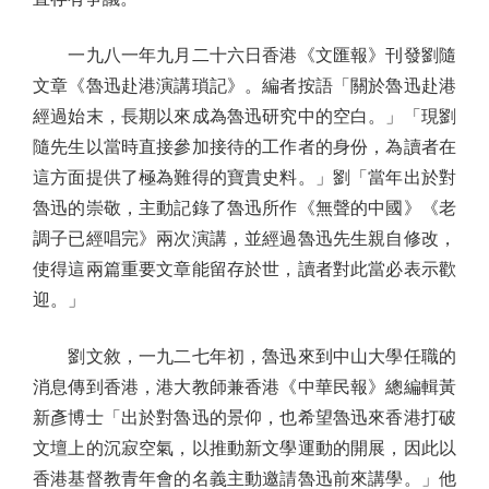
一九八一年九月二十六日香港《文匯報》刊發劉隨
文章《魯迅赴港演講瑣記》。編者按語「關於魯迅赴港
經過始末，長期以來成為魯迅研究中的空白。」「現劉
隨先生以當時直接參加接待的工作者的身份，為讀者在
這方面提供了極為難得的寶貴史料。」劉「當年出於對
魯迅的崇敬，主動記錄了魯迅所作《無聲的中國》《老
調子已經唱完》兩次演講，並經過魯迅先生親自修改，
使得這兩篇重要文章能留存於世，讀者對此當必表示歡
迎。」
劉文敘，一九二七年初，魯迅來到中山大學任職的
消息傳到香港，港大教師兼香港《中華民報》總編輯黃
新彥博士「出於對魯迅的景仰，也希望魯迅來香港打破
文壇上的沉寂空氣，以推動新文學運動的開展，因此以
香港基督教青年會的名義主動邀請魯迅前來講學。」他