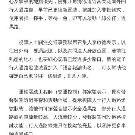
心及學校的地點優先，例如旺角海泓道近富榮花園外的
行人過路處，早前已更換新置裝，按鍵加入非接觸式，
使用者揮一揮手，等待一會，即可以啟動「綠公仔」過
馬路。
視障人士關注交通事務聯席召集人李啟德表示，以
往出外時，要憑記憶，以及詢問途人身處位置，若前往
熟悉的地方，也要細心記着已經過多少路口。新的電子
行人過路發聲裝置加入「語音報讀街名」，可以幫助他
確定自己處於哪一條街道，非常方便。
運輸署總工程師（交通控制）郭家駿表示，原有發
聲裝置透過聲響和震動信號，提示視障人士行人過路燈
號狀態，讓他們可按聲音提示安全過馬路，部分行人過
路處的車流量較高、人流量較少，發聲裝置附設過路按
鍵功能，行人過路綠燈只在按鍵後亮起，以容許更多車
輛通過路口。