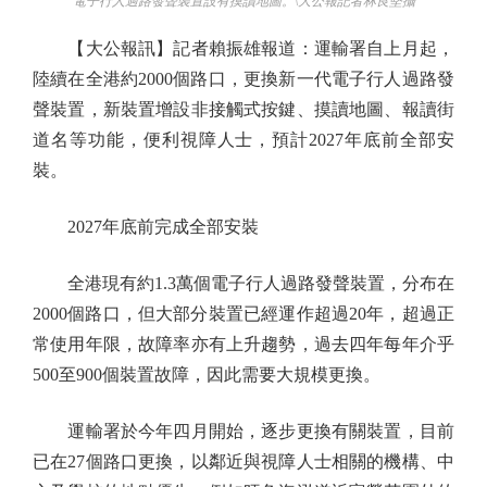
電子行人過路發聲裝置設有摸讀地圖。\大公報記者林良堅攝
【大公報訊】記者賴振雄報道：運輸署自上月起，
陸續在全港約2000個路口，更換新一代電子行人過路發
聲裝置，新裝置增設非接觸式按鍵、摸讀地圖、報讀街
道名等功能，便利視障人士，預計2027年底前全部安
裝。
2027年底前完成全部安裝
全港現有約1.3萬個電子行人過路發聲裝置，分布在
2000個路口，但大部分裝置已經運作超過20年，超過正
常使用年限，故障率亦有上升趨勢，過去四年每年介乎
500至900個裝置故障，因此需要大規模更換。
運輸署於今年四月開始，逐步更換有關裝置，目前
已在27個路口更換，以鄰近與視障人士相關的機構、中