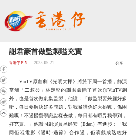
謝君豪首做監製嗌充實
2025-05-21
香港仔 P15
分享
ViuTV原創劇《光明大押》將於下周一首播，飾演
當舖「二叔公」林定堅的謝君豪除了首次演ViuTV劇
外，也是首次做劇集監製，他說：「做監製要兼顧好多
嘢，每日要解決好多問題，對我嚟講係好大挑戰，係困
難嘅！不過慢慢學識點樣去做，每日都有嘢畀我學到，
好充實。」他讚同劇演員呂爵安（Edan）有進步：「我
同佢喺電影《過時·過節》合作過，佢演戲成熟咗好