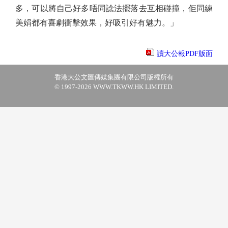
多，可以將自己好多唔同諗法擺落去互相碰撞，佢同練
美娟都有喜劇衝擊效果，好吸引好有魅力。」
讀大公報PDF版面
香港大公文匯傳媒集團有限公司版權所有
© 1997-2026 WWW.TKWW.HK LIMITED.