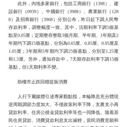
此外，內地多家銀行，包括工商銀行（1398）、建
設銀行（0939）、中國銀行（3988）、農業銀行（128
8）及招商銀行（3968）分別公布，昨日起下調人民幣
存款利率，調整幅度一致。其中，活期利率下調5個基
點至0.05厘；定期整存整取3個月期、半年期、1年期及2
年期均下調15個基點，分別為0.65厘、0.85厘、0.95厘及
1.05厘；3年期和5年期均下調25個基點，分別至1.25厘
和1.3厘。另外，通知存款中，7天期存款利率下調15個
基點，但1天期利率不變。
助樓市止跌回穩提振消費
人行下屬媒體引述專家觀點指，本輪降息充分體現
逆周期調節力度加大。不僅政策利率下降，支農支小再
貸款利率、住房公積金貸款利率等也一同降低。隨着居
民住房貸款、消費貸款利息支出減輕，居民消費意願和