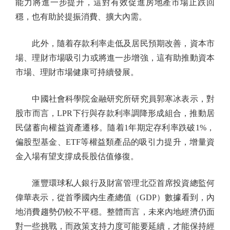
能力將進一步提升，這對有效促進房地產市場止跌回
穩，也有助於提振消費、擴大內需。
此外，隨着存款利率走低及居民預期改善，資本市
場、理財市場吸引力或將進一步增強，這有助推動資本
市場、理財市場健康可持續發展。
中國社會科學院金融研究所研究員郭寒冰表示，對
股市而言，LPR下行與存款利率調降形成組合，推動居
民儲蓄向權益資產遷移。隨着1年期定存利率跌破1%，
偏股型基金、ETF等權益類產品的吸引力提升，增量資
金入場有望支撐成長股估值修復。
滙豐環球私人銀行及財富管理北亞首席投資總監何
偉華表示，從首季國內生產總值（GDP）數據看到，內
地消費趨勢仍較不平穩。整體而言，未來內地經濟仍面
對一些挑戰，而政策支持力度可能要延續，才能保持經