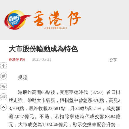
大市股份輪動成為特色
2025-05-21
香港仔 P08
分享
樊超
港股昨高開65點後，受惠寧德時代（3750）首日掛
牌走強，帶動大市氣氛，恒指盤中曾急漲376點，高見2
3,709點，最終收報23,681點，升348點或1.5%，成交額
逾2,057億元。不過，若扣除寧德時代成交額88.84億
元，大市成交為1,974.46億元，顯示交投未配合升勢，