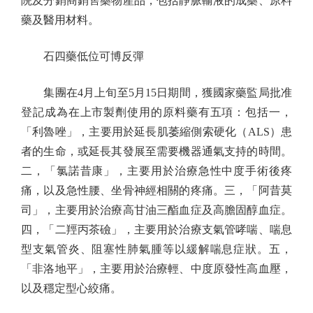
院及分銷商銷售藥物產品，包括靜脈輸液的成藥、原料
藥及醫用材料。
石四藥低位可博反彈
集團在4月上旬至5月15日期間，獲國家藥監局批准
登記成為在上市製劑使用的原料藥有五項：包括一，
「利魯唑」，主要用於延長肌萎縮側索硬化（ALS）患
者的生命，或延長其發展至需要機器通氣支持的時間。
二，「氯諾昔康」，主要用於治療急性中度手術後疼
痛，以及急性腰、坐骨神經相關的疼痛。三，「阿昔莫
司」，主要用於治療高甘油三酯血症及高膽固醇血症。
四，「二羥丙茶礆」，主要用於治療支氣管哮喘、喘息
型支氣管炎、阻塞性肺氣腫等以緩解喘息症狀。五，
「非洛地平」，主要用於治療輕、中度原發性高血壓，
以及穩定型心絞痛。