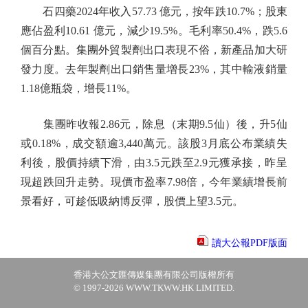
石四藥2024年收入57.73 億元，按年跌10.7%；股東
應佔盈利10.61 億元，減少19.5%。毛利率50.4%，跌5.6
個百分點。集團外貿製劑出口表現不俗，新產品加大研
發力度。去年製劑出口銷售量增長23%，其中輸液銷量
1.18億瓶袋，增長11%。
集團昨收報2.86元，除息（末期9.5仙）後，升5仙
或0.18%，成交額逾3,440萬元。該股3月底公布業績失
利後，股價持續下滑，由3.5元跌至2.9元獲承接，昨呈
現超跌回升走勢。現價市盈率7.98倍，今年業績增長前
景看好，可趁低吸納博反彈，股價上望3.5元。
讀大公報PDF版面
香港大公文匯傳媒集團有限公司版權所有
© 1997-2026 WWW.TKWW.HK LIMITED.