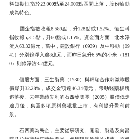
料短期恒指於23,000點至24,000點區間上落，股份輪動
成為特色。
國企指數收報8,589點，升128點或1.52%。恒生科
指收報5,315點，升60點或1.15%。資金面方面，北水淨
流入63.32億元，當中，建設銀行（0939）及中移動（09
41）分別錄淨入逾8億元，而昨日急升6.5%的小米（181
0）則錄淨沽3.2億元。
個股方面，三生製藥（1530）與輝瑞合作刺激昨股
價爆升32.28%，成交金額達46.34億元，帶動醫藥板塊
追落後。去年業績失利的石四藥集團（2005）股價低走
逾月後，集團多項原料藥獲批上市，有利提升盈利前
景。
石四藥為民企，主要從事研究、開發、製造及向醫