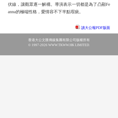
伏線，讓觀眾逐一解構。導演表示一切都是為了凸顯Fe
anna的極端性格，愛情容不下半點瑕疵。
讀大公報PDF版面
香港大公文匯傳媒集團有限公司版權所有
© 1997-2026 WWW.TKWW.HK LIMITED.