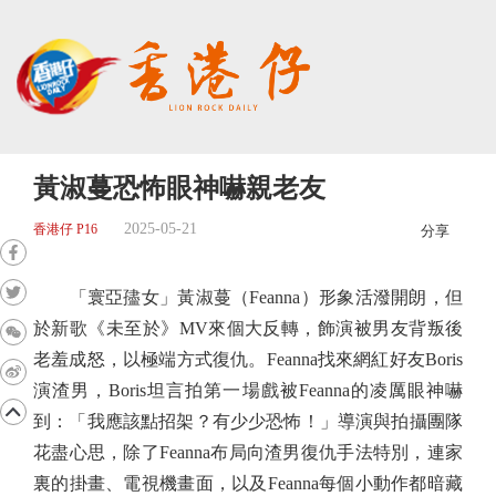
黃淑蔓恐怖眼神嚇親老友
2025-05-21
香港仔 P16
分享
「寰亞孻女」黃淑蔓（Feanna）形象活潑開朗，但
於新歌《未至於》MV來個大反轉，飾演被男友背叛後
老羞成怒，以極端方式復仇。Feanna找來網紅好友Boris
演渣男，Boris坦言拍第一場戲被Feanna的凌厲眼神嚇
到：「我應該點招架？有少少恐怖！」導演與拍攝團隊
花盡心思，除了Feanna布局向渣男復仇手法特別，連家
裏的掛畫、電視機畫面，以及Feanna每個小動作都暗藏