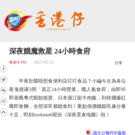
深夜餓魔救星 24小時食府
2025-05-21
香港仔 P05
分享
半夜肚餓唔想食便利店叮叮食品？小編今次為各位
夜鬼搜羅3間「真正24小時營業」嘅人氣食府，由即叫
即蒸嘅粵式蝦餃燒賣、日本過江龍牛肉飯，到韓國爆紅
嘅即食麵，全部深宵都能食到！重點係價錢親民兼分量
十足，即刻bookmark呢份《深夜覓食地圖》啦！
讀大公報PDF版面