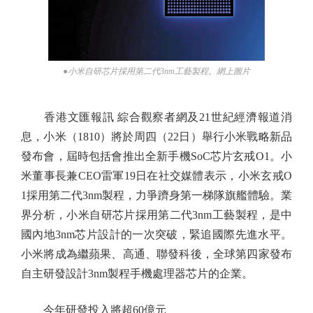
●小米自研芯片採用第二代3nm工藝製程。網上圖片
香港文匯報訊 綜合觀察者網及21世紀經濟報道消
息，小米（1810）將於周四（22日）舉行小米戰略新品
發布會，屆時包括會推出全新手機SoC芯片玄戒O1。小
米董事長兼CEO雷軍19日在社交媒體表示，小米玄戒O
1採用第二代3nm製程，力爭躋身第一梯隊旗艦體驗。業
界分析，小米自研芯片採用第二代3nm工藝製程，是中
國內地3nm芯片設計的一次突破，緊追國際先進水平。
小米將成為繼蘋果、高通、聯發科後，全球第四家發布
自主研發設計3nm製程手機處理器芯片的企業。
今年研發投入將超60億元