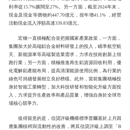
利率從15.7%擴闊至27%。另一方面，截至2024年末，
現金及現金等價物約447.70億元，按年增41.1% ，經營
活動現金流入淨額高達339.83億元。
宏橋一直積極配合並把握國家產業政策，一方面，
集團加大於高端鋁合金材料研發上的投入，瞄準航空航
天、新能源車等高端製造業需求，力求在技術創新上領
跑行業；另一方面，積極推進再生鋁資源回收利用，優
化電解鋁產能布局，提高清潔能源使用比例，為行業的
綠色可持續發展樹立良好榜樣。此外，當前集團積極投
身於智能工業轉型，加大科技研發和智能化升級方面投
入，力求提升生產效率和產品質量，增強自身於全球市
場核心競爭力。
值得留意的是，信貸評級機構標準普爾基於上月因
應集團槓桿與流動性的改善，將其信貸評級上調至「B