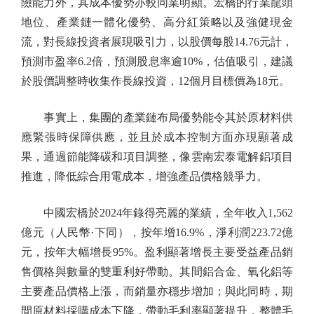
險能力外，其成本優勢亦較同業明顯。宏橋的行業龍頭
地位、產業鏈一體化優勢、高分紅策略以及強健現金
流，對長線投資者展現吸引力，以股價每股14.76元計，
預測市盈率6.2倍，預測股息率逾10%，估值吸引，建議
於股價調整時收集作長線投資，12個月目標價為18元。
事實上，集團的產業鏈布局優勢能令其於原材料供
應緊張時保障供應，並且於成本控制方面亦現顯著成
果，通過節能降碳和項目調整，像雲南宏泰電解鋁項目
推進，降低綜合用電成本，增強產品價格競爭力。
中國宏橋於2024年錄得亮麗的業績，全年收入1,562
億元（人民幣·下同），按年增16.9%，淨利潤223.72億
元，按年大幅增長95%。盈利顯著增長主要受益產品銷
售價格與數量的雙重利好帶動。其間鋁合金、氧化鋁等
主要產品價格上漲，而銷量亦穩步增加；與此同時，期
間原材料採購成本下降，帶動毛利率顯著提升，整體毛