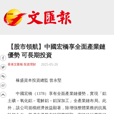
【股市領航】中國宏橋享全面產業鏈
優勢 可長期投資
2025-05-20
香港文匯報 投資理財
椽盛資本投資總監 曾永堅
中國宏橋（1378）享有全面產業鏈優勢，實現「鋁
土礦－氧化鋁－電解鋁－鋁深加工」全產業鏈布局。此
外，該公司規模經濟效益顯著，除增強整體業務的抗風