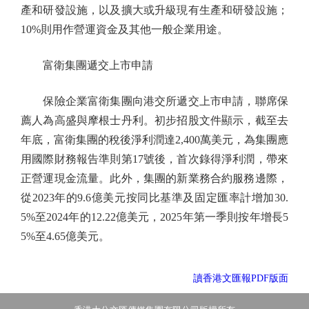
產和研發設施，以及擴大或升級現有生產和研發設施；
10%則用作營運資金及其他一般企業用途。
富衛集團遞交上市申請
保險企業富衛集團向港交所遞交上市申請，聯席保
薦人為高盛與摩根士丹利。初步招股文件顯示，截至去
年底，富衛集團的稅後淨利潤達2,400萬美元，為集團應
用國際財務報告準則第17號後，首次錄得淨利潤，帶來
正營運現金流量。此外，集團的新業務合約服務邊際，
從2023年的9.6億美元按同比基準及固定匯率計增加30.
5%至2024年的12.22億美元，2025年第一季則按年增長5
5%至4.65億美元。
讀香港文匯報PDF版面