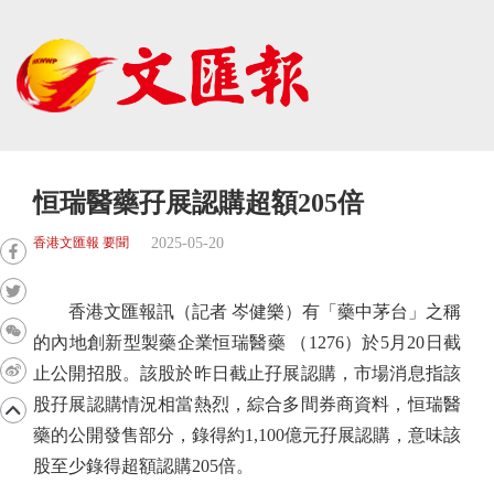
恒瑞醫藥孖展認購超額205倍
2025-05-20
香港文匯報 要聞
香港文匯報訊（記者 岑健樂）有「藥中茅台」之稱
的內地創新型製藥企業恒瑞醫藥 （1276）於5月20日截
止公開招股。該股於昨日截止孖展認購，市場消息指該
股孖展認購情況相當熱烈，綜合多間券商資料，恒瑞醫
藥的公開發售部分，錄得約1,100億元孖展認購，意味該
股至少錄得超額認購205倍。