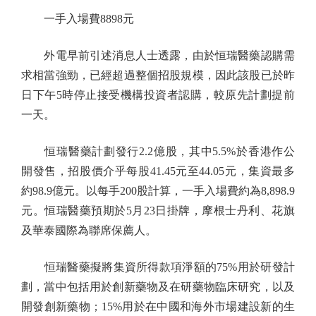
一手入場費8898元
外電早前引述消息人士透露，由於恒瑞醫藥認購需
求相當強勁，已經超過整個招股規模，因此該股已於昨
日下午5時停止接受機構投資者認購，較原先計劃提前
一天。
恒瑞醫藥計劃發行2.2億股，其中5.5%於香港作公
開發售，招股價介乎每股41.45元至44.05元，集資最多
約98.9億元。以每手200股計算，一手入場費約為8,898.9
元。恒瑞醫藥預期於5月23日掛牌，摩根士丹利、花旗
及華泰國際為聯席保薦人。
恒瑞醫藥擬將集資所得款項淨額的75%用於研發計
劃，當中包括用於創新藥物及在研藥物臨床研究，以及
開發創新藥物；15%用於在中國和海外市場建設新的生