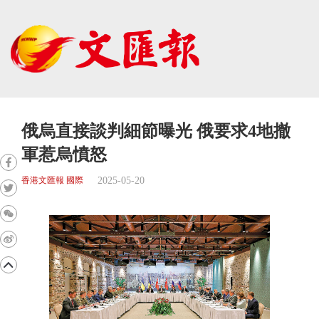
俄烏直接談判細節曝光 俄要求4地撤
軍惹烏憤怒
2025-05-20
香港文匯報 國際