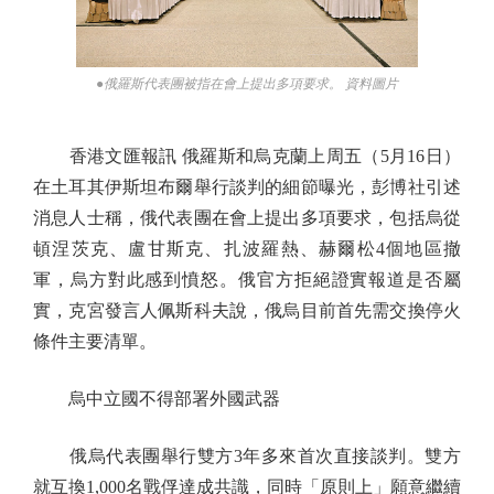
●俄羅斯代表團被指在會上提出多項要求。 資料圖片
香港文匯報訊 俄羅斯和烏克蘭上周五（5月16日）
在土耳其伊斯坦布爾舉行談判的細節曝光，彭博社引述
消息人士稱，俄代表團在會上提出多項要求，包括烏從
頓涅茨克、盧甘斯克、扎波羅熱、赫爾松4個地區撤
軍，烏方對此感到憤怒。俄官方拒絕證實報道是否屬
實，克宮發言人佩斯科夫說，俄烏目前首先需交換停火
條件主要清單。
烏中立國不得部署外國武器
俄烏代表團舉行雙方3年多來首次直接談判。雙方
就互換1,000名戰俘達成共識，同時「原則上」願意繼續