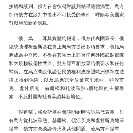
接觸和談判。俄方在會後稱對談判結果總體滿意。烏方
卻稱俄方在談判中提出不可接受的條件，呼籲歐美國家
對俄施加新的制裁。
俄、烏、土耳其媒體均報道，俄方代表團團長、俄
總統助理梅金斯基在會上向烏方提出多項要求，包括烏
應成為中立國、不得在其領土上部署任何外國武裝部隊
和大規模殺傷性武器、雙方應互相放棄賠償要求和任何
補償、在烏克蘭說俄語公民的權利應按照歐洲標準在法
律上得到保障，以及烏應完全放棄克里米亞、頓涅茨
克、盧甘斯克、赫爾松和扎波羅熱5個地區的主權聲
索，不反對國際社會承認其新地位。
報道稱，梅金斯基在會談開始時告訴烏代表團，只
有烏方從扎波羅熱、赫爾松、頓涅茨克和盧甘斯克地區
撤軍，俄方才會談論停火和其他問題。若烏方不撤軍，