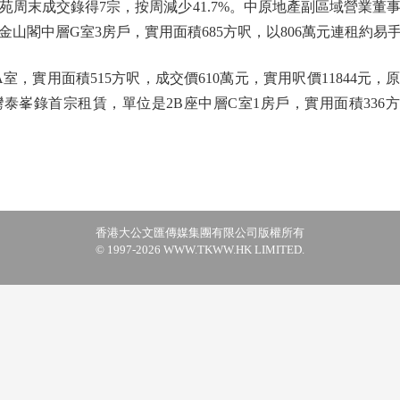
末成交錄得7宗，按周減少41.7%。中原地產副區域營業董
山閣中層G室3房戶，實用面積685方呎，以806萬元連租約易手，
用面積515方呎，成交價610萬元，實用呎價11844元，原業
泰峯錄首宗租賃，單位是2B座中層C室1房戶，實用面積336方呎
香港大公文匯傳媒集團有限公司版權所有
© 1997-2026 WWW.TKWW.HK LIMITED.