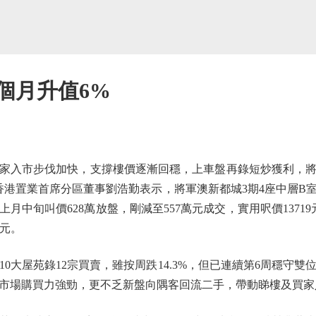
3個月升值6%
市步伐加快，支撐樓價逐漸回穩，上車盤再錄短炒獲利，將軍
香港置業首席分區董事劉浩勤表示，將軍澳新都城3期4座中層B室
上月中旬叫價628萬放盤，剛減至557萬元成交，實用呎價1371
萬元。
大屋苑錄12宗買賣，雖按周跌14.3%，但已連續第6周穩守雙
市場購買力強勁，更不乏新盤向隅客回流二手，帶動睇樓及買家