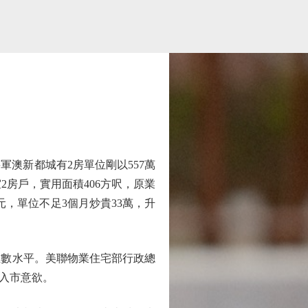
澳新都城有2房單位剛以557萬
2房戶，實用面積406方呎，原業
9元，單位不足3個月炒貴33萬，升
位數水平。美聯物業住宅部行政總
入市意欲。