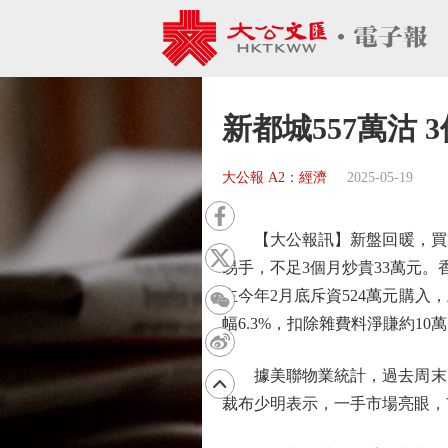
新都城557萬沽 
大公報 A2：經濟
2025-05-19
【大公報訊】新盤回暖，買家入
易手，不足3個月炒貴33萬元。
主今年2月底斥資524萬元購入，
幅6.3%，扣除雜費料淨賺約10
據美聯物業統計，過去周末10
裁布少明表示，一手市場亮眼，