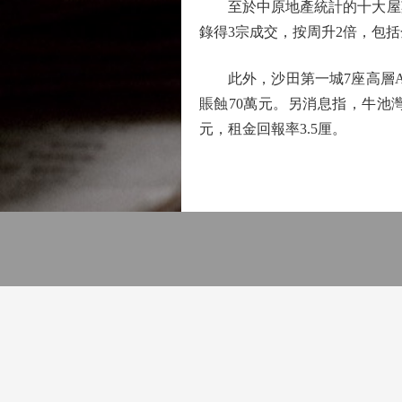
至於中原地產統計的十大屋苑周
錄得3宗成交，按周升2倍，包括金
此外，沙田第一城7座高層A室，實
賬蝕70萬元。另消息指，牛池灣
元，租金回報率3.5厘。