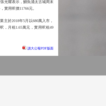
事張光耀表示，鰂魚涌太古城周末
實用呎價11766元。
主於2018年5月以680萬入市，
，月租1.65萬元，實用呎租49
讀大公報PDF版面