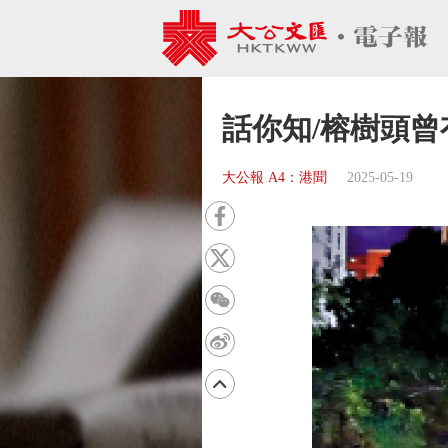
話你知/榕樹頭
大公報 A4：港聞
2025-05-19