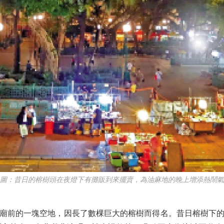
：昔日的榕樹頭在夜燈下有攤販到來擺賣，為油麻地的晚上增添熱鬧氣
前的一塊空地，因長了數棵巨大的榕樹而得名。昔日榕樹下的