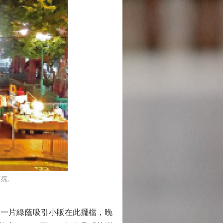
氛。
一片綠蔭吸引小販在此擺檔，晚