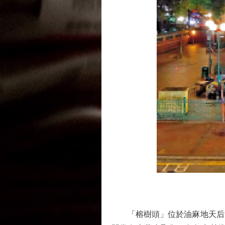
圖
「榕樹頭」位於油麻地天后廟