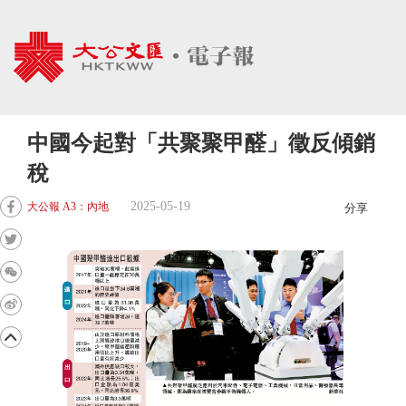
中國今起對「共聚聚甲醛」徵反傾銷
稅
2025-05-19
大公報 A3：內地
分享