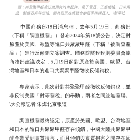
圖：共聚聚甲醛廣泛應用於汽車配件、電子電器、工業機械、日常用
品、醫療器具等領域。圖為觀眾在博覽會參觀手術機器人。\新華社
中國商務部18日消息稱，去年5月19日，商務部
（下稱「調查機關」）發布2024年第18號公告，決定對
原產於美國、歐盟等進口共聚聚甲醛（下稱「被調查產
品」）進行反傾銷立案調查。國務院關稅稅則委員會據
商務部建議決定，5月19日起對原產於美國、歐盟、台
灣地區和日本的進口共聚聚甲醛徵收反傾銷稅。
專家表示，此次針對共聚聚甲醛徵收反傾銷稅，並
非反制美國「對等關稅」的舉動，兩者之間並無關聯。
\大公報記者 朱燁北京報道
調查機關最終認定，原產於美國、歐盟、台灣地區
和日本的進口共聚聚甲醛存在傾銷，中國大陸共聚聚甲
醛產業受到實質損害，而且傾銷與實質損害之間存在因