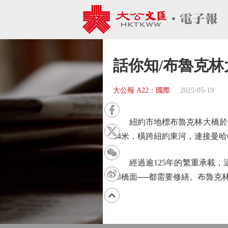
話你知/布魯克林
大公報 A22：國際
2025-05-19
紐約市地標布魯克林大橋於18
34米，橫跨紐約東河，連接曼
經過逾125年的繁重承載，這
和橋面──都需要修繕。布魯克林