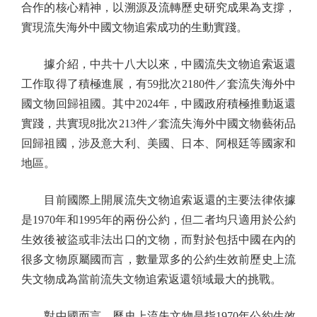
合作的核心精神，以溯源及流轉歷史研究成果為支撐，
實現流失海外中國文物追索成功的生動實踐。
據介紹，中共十八大以來，中國流失文物追索返還
工作取得了積極進展，有59批次2180件／套流失海外中
國文物回歸祖國。其中2024年，中國政府積極推動返還
實踐，共實現8批次213件／套流失海外中國文物藝術品
回歸祖國，涉及意大利、美國、日本、阿根廷等國家和
地區。
目前國際上開展流失文物追索返還的主要法律依據
是1970年和1995年的兩份公約，但二者均只適用於公約
生效後被盜或非法出口的文物，而對於包括中國在內的
很多文物原屬國而言，數量眾多的公約生效前歷史上流
失文物成為當前流失文物追索返還領域最大的挑戰。
對中國而言，歷史上流失文物是指1970年公約生效