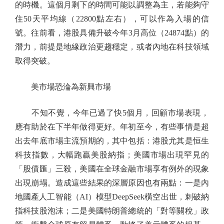
的時機。這個月剩下的時間可能以調整為主，若能夠守
住50天平均線（22800點左右），可以作為入場的信
號。往前看，港股具備升破今年3月高位（24874點）的
潛力，前提是地緣政治更趨穩定，或者內地在科技領域
取得突破。
美市場恐淪為新興市場
不知不覺，今年已過了快5個月，回顧市場表現，
應有助於在下半年做得更好。年初至今，有些事情是超
出去年底市場主流預期的，其中包括：港股尤其是恒生
科技指數，大幅跑贏美股納指；美國市場出現罕見的
「股債匯」三殺，美國在全球金融市場享有例外的現象
出現崩塌。造成這些結果的深層原因也有兩點：一是內
地國產人工智能（AI）模型DeepSeek橫空出世，刺破納
指科技股泡沫；二是美國特朗普總統的「對等關稅」政