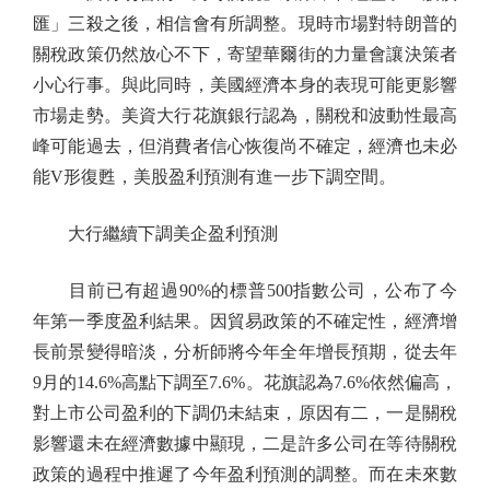
匯」三殺之後，相信會有所調整。現時市場對特朗普的
關稅政策仍然放心不下，寄望華爾街的力量會讓決策者
小心行事。與此同時，美國經濟本身的表現可能更影響
市場走勢。美資大行花旗銀行認為，關稅和波動性最高
峰可能過去，但消費者信心恢復尚不確定，經濟也未必
能V形復甦，美股盈利預測有進一步下調空間。
大行繼續下調美企盈利預測
目前已有超過90%的標普500指數公司，公布了今
年第一季度盈利結果。因貿易政策的不確定性，經濟增
長前景變得暗淡，分析師將今年全年增長預期，從去年
9月的14.6%高點下調至7.6%。花旗認為7.6%依然偏高，
對上市公司盈利的下調仍未結束，原因有二，一是關稅
影響還未在經濟數據中顯現，二是許多公司在等待關稅
政策的過程中推遲了今年盈利預測的調整。而在未來數