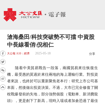
滄海桑田/科技突破勢不可擋 中資股
中長線看俏\倪相仁
2025-05-18
大公報 A10：經濟
分享
隨着中美貿易戰告一段落，兩國貿易來往恢復生
機，最受惠的莫過於來往兩地的海上運輸行業。對投資
者來說，也終於可以重新聚焦老本行：研究上市公司基
本面，然後做出投資決策。不過，大市已完全修復了關
稅戰爆發前的失地，部分強勢個股（電動車、新消費龍
頭），更是創下了新高，現時入場或者加倉恐過了最佳