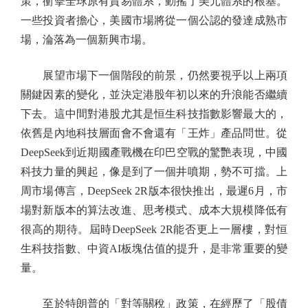
策，衝擊全球原有貿易體系，動搖了美元體系的根基。
一些投資者擔心，美國市場將從一個公認的發達成熟市
場，淪落為一個新興市場。
展望市場下一個階段的前景，仍然要視乎以上兩項
關鍵因素的變化，並決定港股年初以來的升浪能否繼續
下去。這中間對港股尤其是恒生科技指數影響最大的，
依舊是內地科技層面會不會還有「王炸」產品問世。從
DeepSeek到近期國產戰機在印巴空戰的驚艷表現，中國
科技力量的興起，像是到了一個井噴期，勢不可擋。上
周市場傳言，DeepSeek 2R版本很快推出，最遲6月，市
場對新版本的算法改進、思考模式、成本大規模降低有
很高的期待。屆時DeepSeek 2R能否更上一層樓，對恒
生科技指數、中資AI板塊估值的提升，是非常重要的變
量。
至於特朗普的「對等關稅」政策，在經歷了「股債