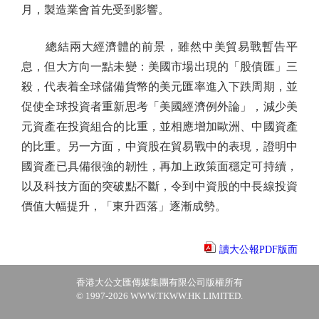
月，製造業會首先受到影響。
總結兩大經濟體的前景，雖然中美貿易戰暫告平
息，但大方向一點未變：美國市場出現的「股債匯」三
殺，代表着全球儲備貨幣的美元匯率進入下跌周期，並
促使全球投資者重新思考「美國經濟例外論」，減少美
元資產在投資組合的比重，並相應增加歐洲、中國資產
的比重。另一方面，中資股在貿易戰中的表現，證明中
國資產已具備很強的韌性，再加上政策面穩定可持續，
以及科技方面的突破點不斷，令到中資股的中長線投資
價值大幅提升，「東升西落」逐漸成勢。
讀大公報PDF版面
香港大公文匯傳媒集團有限公司版權所有
© 1997-2026 WWW.TKWW.HK LIMITED.