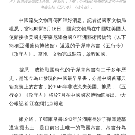
占》返還接收儀式上合影。\中新社；下圖：亞洲藝術博物館返還的子彈庫
帛書包括《五行令》《攻守占》。
中國流失文物再傳回歸好消息。記者從國家文物局
獲悉，當地時間5月16日，國家文物局在中國駐美國大
使館接收美國史密森尼學會國立亞洲藝術博物館（以下
簡稱亞洲藝術博物館）返還的子彈庫帛書《五行令》
《攻守占》。當晚，文物完成裝箱，啟程回國。
據悉，成於戰國時代的子彈庫帛書有二千多年歷
史，是迄今為止發現的中國最早帛書，亦是中國首部典
籍意義上的古書，於1946年非法流失美國。據悉，《五
行令》《攻守占》將於7月在中國國家博物館展出。\大
公報記者 江鑫嫻北京報道
據介紹，子彈庫帛書1942年於湖南長沙子彈庫楚墓
遭盜掘出土，是目前出土唯一的戰國帛書。帛書分為