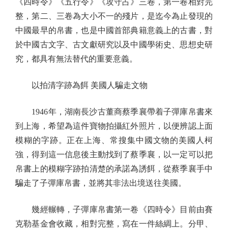
《四時令》《五行令》《攻守占》三卷，第一卷相對完
整，第二、三卷為大小不一的殘片，是迄今為止發現的
中國最早的帛書，也是中國首部典籍意義上的古書，對
於中國古文字、古文獻研究以及中國學術史、思想史研
究，都具有無法替代的重要意義。
以拍清字跡為餌 美國人騙走文物
1946年，湖南長沙古董商蔡季襄帶着子彈庫帛書來
到上海，希望為這件寶物拍攝紅外照片，以便辨認上面
模糊的字跡。正在上海、常搜集中國文物的美國人柯
強，得到這一信息後主動找到了蔡季襄，以一定可以把
帛書上的模糊字跡拍清楚的承諾為誘餌，從蔡季襄手中
騙走了子彈庫帛書，並將其非法出境送往美國。
幾經輾轉，子彈庫帛書第一卷《四時令》目前由賽
克勒基金會收藏，相對完整，寫在一件絲綢上。分甲、