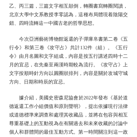
乙、丙三篇，三篇文字相互顛倒，轉圈書寫轉圈閱讀，
北京大學中文系教授李零認為，這種布局體現着陰陽交
錯、四時流轉這一中國古老的哲學思想。
今次亞洲藝術博物館返還的子彈庫帛書第二卷《五
行令》和第三卷《攻守占》共計132件（組）。《五行
令》由月名圖和文字組成，內容是按五行講述四時十二
月的宜忌，在先秦至兩漢時期較為流行。《攻守占》上
文字按順時針方向以圓圈狀排列，內容是關於攻城守城
方向、日期和時辰的宜忌。
據介紹，美國史密森尼協會於2022年發布《基於道
德返還工作小組價值和原則聲明》，提出依據現行法律
或道德標準來調查和處理其收藏品，並將在包容與相互
尊重基礎上的互動視為在有關過去和未來收藏的討論中
個人和群體間的最佳互動方式。第一時間關注到這一政