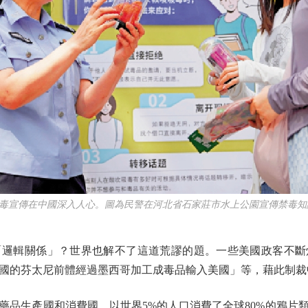
宣傳在中國深入人心。圖為民警在河北省石家莊市水上公園宣傳禁毒知識
輯關係」？世界也解不了這道荒謬的題。一些美國政客不斷
國的芬太尼前體經過墨西哥加工成毒品輸入美國」等，藉此制裁
生產國和消費國，以世界5%的人口消費了全球80%的鴉片