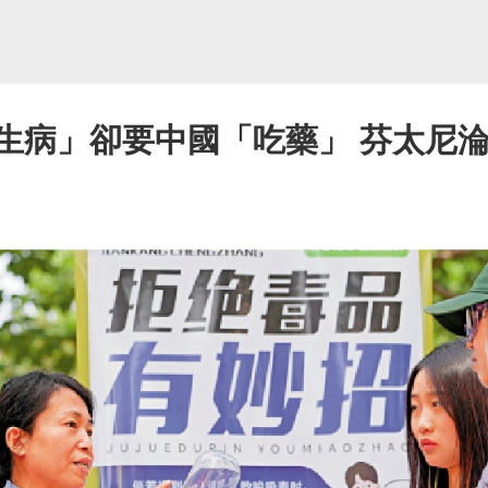
「生病」卻要中國「吃藥」 芬太尼