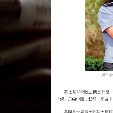
圖：禁毒
芬太尼和關稅之間是什麼「邏
「鍋」甩給中國，聲稱「來自中
美國是世界最大的芬太尼類藥品