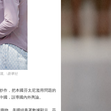
。\新華社
炒作，把本國芬太尼濫用問題的
中國，誤導國內外輿論。
類藥物。美國緝毒署數據顯示，芬