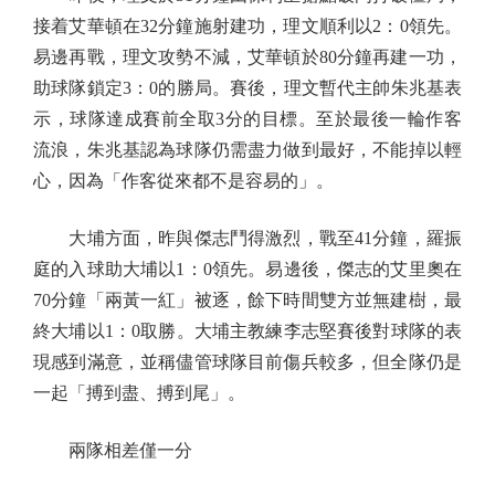
接着艾華頓在32分鐘施射建功，理文順利以2：0領先。
易邊再戰，理文攻勢不減，艾華頓於80分鐘再建一功，
助球隊鎖定3：0的勝局。賽後，理文暫代主帥朱兆基表
示，球隊達成賽前全取3分的目標。至於最後一輪作客
流浪，朱兆基認為球隊仍需盡力做到最好，不能掉以輕
心，因為「作客從來都不是容易的」。
大埔方面，昨與傑志鬥得激烈，戰至41分鐘，羅振
庭的入球助大埔以1：0領先。易邊後，傑志的艾里奧在
70分鐘「兩黃一紅」被逐，餘下時間雙方並無建樹，最
終大埔以1：0取勝。大埔主教練李志堅賽後對球隊的表
現感到滿意，並稱儘管球隊目前傷兵較多，但全隊仍是
一起「搏到盡、搏到尾」。
兩隊相差僅一分