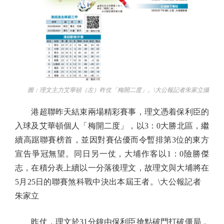
圖：理文主力艾華頓（左）昨仗「梅開二度」。\大公報記者朱家立攝
港超聯昨天結束兩場精彩賽事，理文憑着保利臣的
入球及艾華頓個人「梅開二度」，以3：0大勝北區，繼
續高踞聯賽榜首，並因對賽佔優而令暫排第3位的東方
宣告爭冠無望。同日另一仗，大埔作客以1：0險勝傑
志，在積分表上續以一分落後理文，故理文與大埔將在
5月25日的聯賽煞科戰中決出本屆王者。\大公報記者
朱家立
昨仗，理文於31分鐘由保利臣搶點破門打破僵局，