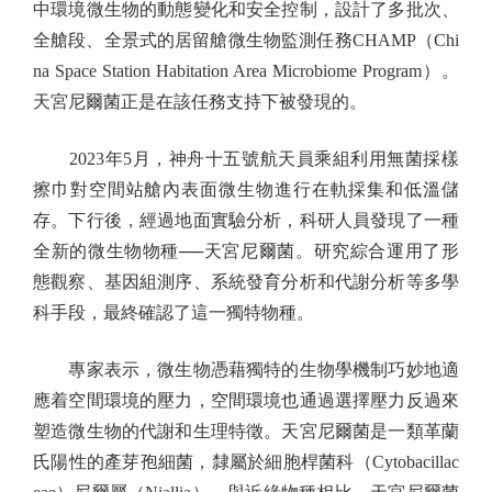
中環境微生物的動態變化和安全控制，設計了多批次、
全艙段、全景式的居留艙微生物監測任務CHAMP（Chi
na Space Station Habitation Area Microbiome Program）。
天宮尼爾菌正是在該任務支持下被發現的。
2023年5月，神舟十五號航天員乘組利用無菌採樣
擦巾對空間站艙內表面微生物進行在軌採集和低溫儲
存。下行後，經過地面實驗分析，科研人員發現了一種
全新的微生物物種──天宮尼爾菌。研究綜合運用了形
態觀察、基因組測序、系統發育分析和代謝分析等多學
科手段，最終確認了這一獨特物種。
專家表示，微生物憑藉獨特的生物學機制巧妙地適
應着空間環境的壓力，空間環境也通過選擇壓力反過來
塑造微生物的代謝和生理特徵。天宮尼爾菌是一類革蘭
氏陽性的產芽孢細菌，隸屬於細胞桿菌科（Cytobacillac