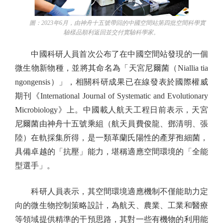
圖：2023年6月，由神舟十五號帶回的中國空間站第四批空間科學實
驗樣品順利返回並交付實驗科學家。
中國科研人員首次公布了在中國空間站發現的一個
微生物新物種，並將其命名為「天宮尼爾菌（Niallia tia
ngongensis）」，相關科研成果已在線發表於國際權威
期刊《International Journal of Systematic and Evolutionary
Microbiology》上。中國載人航天工程日前表示，天宮
尼爾菌由神舟十五號乘組（航天員費俊龍、鄧清明、張
陸）在軌採集所得，是一類革蘭氏陽性的產芽孢細菌，
具備卓越的「抗壓」能力，堪稱適應空間環境的「全能
型選手」。
科研人員表示，其空間環境適應機制不僅能助力定
向的微生物控制策略設計，為航天、農業、工業和醫療
等領域提供精準的干預思路，其對一些有機物的利用能