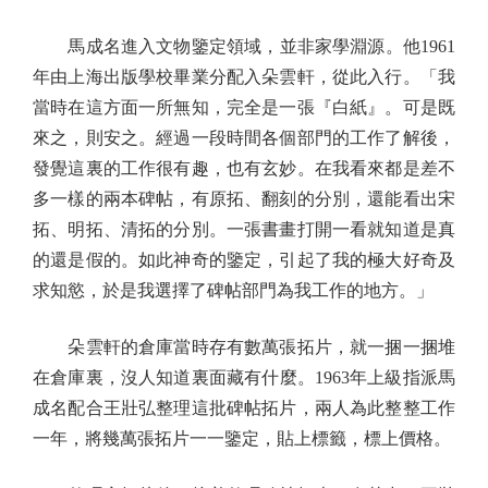
馬成名進入文物鑒定領域，並非家學淵源。他1961
年由上海出版學校畢業分配入朵雲軒，從此入行。「我
當時在這方面一所無知，完全是一張『白紙』。可是既
來之，則安之。經過一段時間各個部門的工作了解後，
發覺這裏的工作很有趣，也有玄妙。在我看來都是差不
多一樣的兩本碑帖，有原拓、翻刻的分別，還能看出宋
拓、明拓、清拓的分別。一張書畫打開一看就知道是真
的還是假的。如此神奇的鑒定，引起了我的極大好奇及
求知慾，於是我選擇了碑帖部門為我工作的地方。」
朵雲軒的倉庫當時存有數萬張拓片，就一捆一捆堆
在倉庫裏，沒人知道裏面藏有什麼。1963年上級指派馬
成名配合王壯弘整理這批碑帖拓片，兩人為此整整工作
一年，將幾萬張拓片一一鑒定，貼上標籤，標上價格。