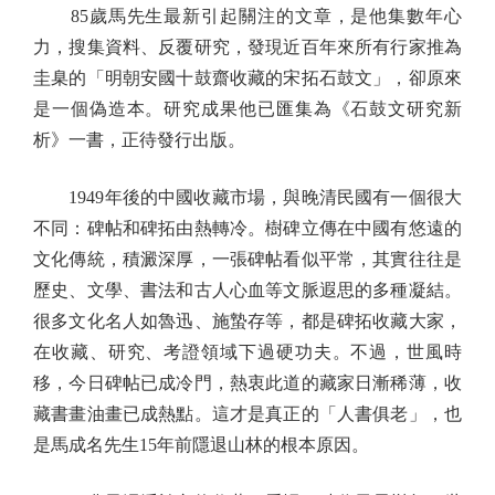
85歲馬先生最新引起關注的文章，是他集數年心
力，搜集資料、反覆研究，發現近百年來所有行家推為
圭臬的「明朝安國十鼓齋收藏的宋拓石鼓文」，卻原來
是一個偽造本。研究成果他已匯集為《石鼓文研究新
析》一書，正待發行出版。
1949年後的中國收藏市場，與晚清民國有一個很大
不同：碑帖和碑拓由熱轉冷。樹碑立傳在中國有悠遠的
文化傳統，積澱深厚，一張碑帖看似平常，其實往往是
歷史、文學、書法和古人心血等文脈遐思的多種凝結。
很多文化名人如魯迅、施蟄存等，都是碑拓收藏大家，
在收藏、研究、考證領域下過硬功夫。不過，世風時
移，今日碑帖已成冷門，熱衷此道的藏家日漸稀薄，收
藏書畫油畫已成熱點。這才是真正的「人書俱老」，也
是馬成名先生15年前隱退山林的根本原因。