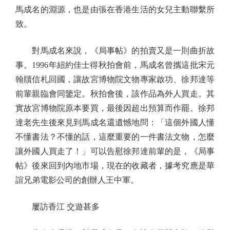
馬成名的淵源，也是由張在香港生活的女兒主動聯繫所
致。
對馬成名來說，《局事帖》的拍賣又是一則曲折故
事。1996年紐約佳士得秋拍會前，馬成名曾攜這批宋元
翰牘信札回國，讓故宮博物院文物專家啟功、徐邦達等
前輩親臨會同鑒定。秋拍會後，該作品為外人買走。其
實故宮博物院原本要買，最後因超出預算而作罷。徐邦
達老先生後來見到馬成名還遺憾地問：「這個外國人懂
不懂書法？不懂的話，這麼重要的一件書法文物，怎麼
讓外國人買走了！」可以告慰徐邦達前輩的是，《局事
帖》後來回到內地市場，現在的收藏者，據考究應是華
誼兄弟電影公司的創辦人王中軍。
屢訪香江 交遊甚多