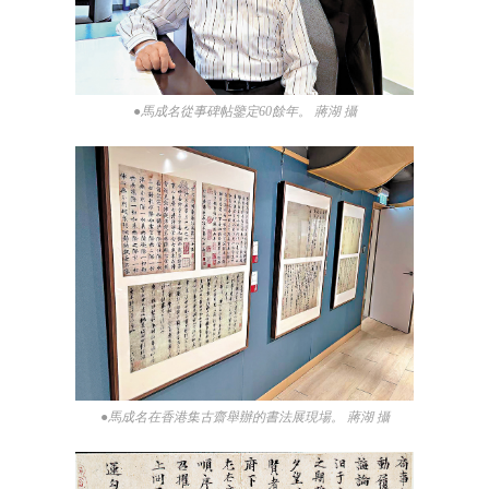
●馬成名從事碑帖鑒定60餘年。 蔣湖 攝
●馬成名在香港集古齋舉辦的書法展現場。 蔣湖 攝