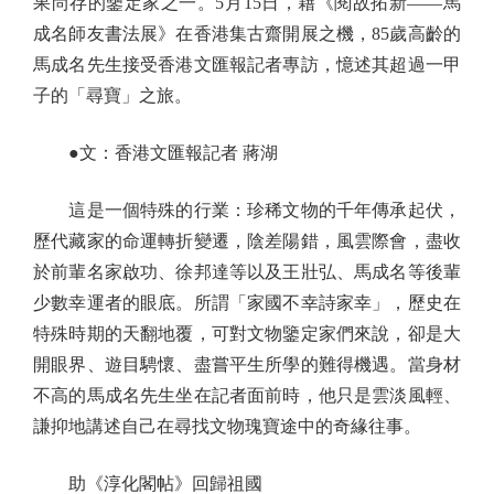
果尚存的鑒定家之一。5月15日，藉《閱故拓新——馬
成名師友書法展》在香港集古齋開展之機，85歲高齡的
馬成名先生接受香港文匯報記者專訪，憶述其超過一甲
子的「尋寶」之旅。
●文：香港文匯報記者 蔣湖
這是一個特殊的行業：珍稀文物的千年傳承起伏，
歷代藏家的命運轉折變遷，陰差陽錯，風雲際會，盡收
於前輩名家啟功、徐邦達等以及王壯弘、馬成名等後輩
少數幸運者的眼底。所謂「家國不幸詩家幸」，歷史在
特殊時期的天翻地覆，可對文物鑒定家們來說，卻是大
開眼界、遊目騁懷、盡嘗平生所學的難得機遇。當身材
不高的馬成名先生坐在記者面前時，他只是雲淡風輕、
謙抑地講述自己在尋找文物瑰寶途中的奇緣往事。
助《淳化閣帖》回歸祖國