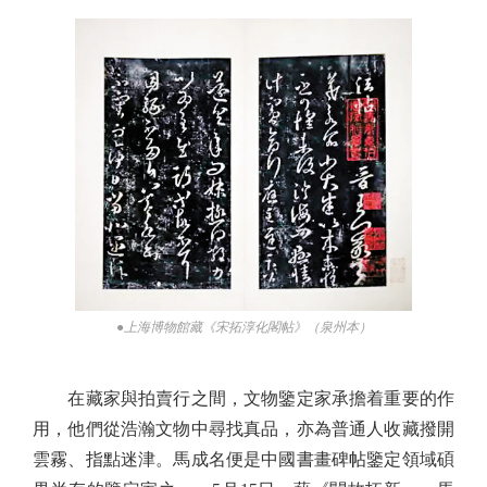
●上海博物館藏《宋拓淳化閣帖》（泉州本）
在藏家與拍賣行之間，文物鑒定家承擔着重要的作
用，他們從浩瀚文物中尋找真品，亦為普通人收藏撥開
雲霧、指點迷津。馬成名便是中國書畫碑帖鑒定領域碩