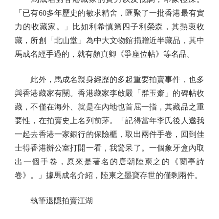
「已有60多年歷史的敏求精舍，匯聚了一批香港最有實
力的收藏家。」比如利希慎第四子利榮森，其熱衷收
藏，所創「北山堂」為中大文物館捐贈近半藏品，其中
馬成名經手過的，就有顏真卿《爭座位帖》等名品。
此外，馬成名親身經歷的多起重要拍賣事件，也多
與香港藏家有關。香港藏家李啟嚴「群玉齋」的碑帖收
藏，不僅在海外、就是在內地也首屈一指，其藏品之重
要性，在拍賣史上名列前茅。「記得當年李氏後人邀我
一起去香港一家銀行的保險櫃，取出兩件手卷，回到佳
士得香港辦公室打開一看，我驚呆了。一個象牙盒內取
出一個手卷，原來是著名的唐朝陸柬之的《蘭亭詩
卷》。」據馬成名介紹，陸柬之墨寶存世的僅剩兩件。
執筆退隱拍賣江湖