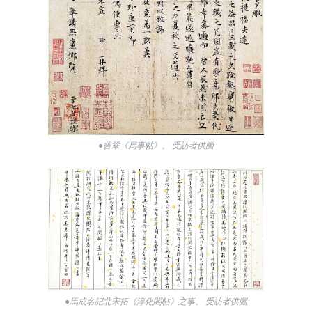
●曾鞏《局事帖》。 受訪者供圖
●馬成名記北宋拓《淳化閣帖》之事。 受訪者供圖