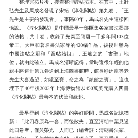
整理完拓片後，接着整理碑帖拓本。在其中，王壯
弘先生及馬成名發現了宋拓《淳化閣帖》第九卷，「王
先生是主要的發現者」，事隔60年，馬成名先生這樣回
憶說。《淳化閣帖》是中國最早一部匯集各家書法墨跡
的法帖，共十卷，收錄了先秦至隋唐一千多年間103位
帝王、大臣和著名書法家等的420幅作品，被後世譽為
中國法帖之冠和「叢帖始祖」，王羲之的「書聖」地
位，就由此確立。馬成名清晰記得，當時還很年輕的他
親手將這冊第九卷送到上海圖書館時，館長顧廷龍等老
先生大喜過望，如獲至寶，命之為「鎮館之寶」。這也
埋下了40年後2003年上海博物館以450萬美元購入四冊
《淳化閣帖》最善本的伏筆和緣起。
最早尋到《淳化閣帖》的美好瞬間，馬成名記憶猶
新：「此四卷原為一套，而後散失，直至清朝中葉見過
此四卷者，僅吳榮光一人而已（編者註：清朝書法家、