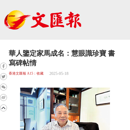
華人鑒定家馬成名：慧眼識珍寶 書
寫碑帖情
2025-05-18
香港文匯報 A15：收藏