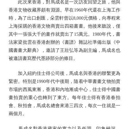
此次來香港，對馬成名是一次訪友回望之旅，他與
香港文物收藏界頗有淵源。早在1960年代還在上海工作
時，為了出口創匯，朵雲軒曾以8,000元價格，向專程來
上海採購的香港文物商賣出四箱書畫。他後來聽說，僅
其中一張張大千的畫作就賣出了15萬元。1980年代，書
法家梁批雲在香港創辦的《書譜》雜誌社準備出版《中
國書畫大辭典》，邀請了王壯弘等為副主編，馬成名也
被邀請書寫歷代墨跡部分的條目。
加入紐約佳士得公司後，馬成名與香港的聯繫更為
緊密。特別是1990年代中後期，隨着中華書畫文物拍賣
市場的西風東漸，香港和內地漸成中心，佳士得中國書
畫拍賣的重心也轉到了東方。每年佳士得有香港春拍
會、秋拍會，馬成名總會來港三四次，每次一住就是一
兩個月。
馬成名對香港藏家的實力以及低調，印象極深。