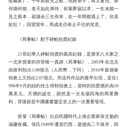
收藏家）。千年前散失之帖，現經余手，再又重現。余
何德何能，老天如此厚待，前輩夢寐以求，一生未能一
見之善本，卻讓余三生有幸，在一年間都遇上了。欣喜
欲狂！」回望當年，馬成名仍有止不住的笑意。
《局事帖》創下碑帖拍賣紀錄
21世紀華人碑帖拍賣的最高紀錄，是唐宋八大家之
一北宋曾鞏的存世唯一真跡《局事帖》，2003年在北京
由保利拍出1.08億元（人民幣，下同），2016年嘉德春
拍會上又拍出2.07億元。而這件作品的最早出現，是在1
996年9月的紐約佳士得秋拍會上，當時的拍賣價約為50
萬美元。天價的誕生，固然是一次名揚四海的商業勝
利，背後卻是中國書畫鑒定史上的一次重要發現。
曾鞏《局事帖》出自民國時代上海企業家張文魁的
涵廬收藏。張氏1949年遷居巴西，逝後由二子保存，與