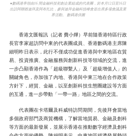
●數碼港率領由16 間金融科技初創企業組成的代表團，於本月12日至16日
出訪阿聯酋迪拜及阿布扎比，參與迪拜金融科技峰會並出席多場會議及業
界活動。 數碼港供圖
香港文匯報訊（記者 費小燁）早前隨香港特區行政
長官李家超訪問中東的代表團成員、香港數碼港主席陳
細明昨日表示，此行不僅成功促進香港與中東地區在貿
易、投資推廣、金融服務與創新科技等領域的交流，進
一步凸顯香港作為「超級聯繫人」及「超級增值人」的
關鍵角色，亦加強了內地、香港與中東三地在合作政策
方針下，經貿、金融，以至創新科技生態圈建設等方面
的互通，進一步帶動「一帶一路」地區之間的交流。
代表團在卡塔爾及科威特訪問期間，先後拜會當地
多個政府部門及商貿機構，了解當地貿易、金融及創科
等方面的最新發展，並展示香港在推動數字經濟及創科
合作方面的優勢。陳細明表示，中東地區經濟發展勢頭