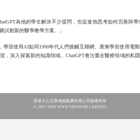
tGPT為他的學生解決不少提問，也促進他思考如何完善與
嘗試創新的醫學教學方案。」
為，學習使用AI如同1990年代人們接觸互聯網、逐漸學習使用
習，深入探索新的知識領域。ChatGPT會注重在醫療領域的私
香港大公文匯傳媒集團有限公司版權所有
© 1997-2026 WWW.TKWW.HK LIMITED.