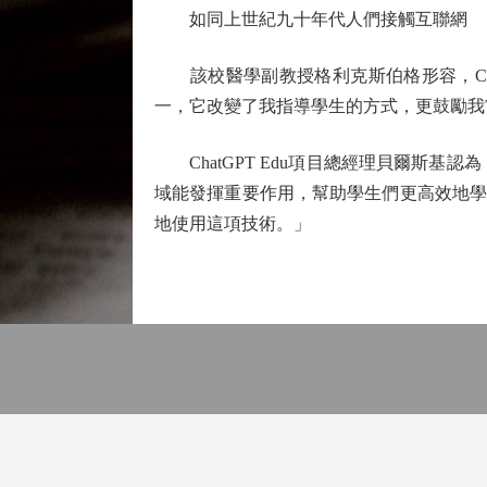
如同上世紀九十年代人們接觸互聯網
該校醫學副教授格利克斯伯格形容，Cha
一，它改變了我指導學生的方式，更鼓勵我
ChatGPT Edu項目總經理貝爾斯基認
域能發揮重要作用，幫助學生們更高效地學
地使用這項技術。」