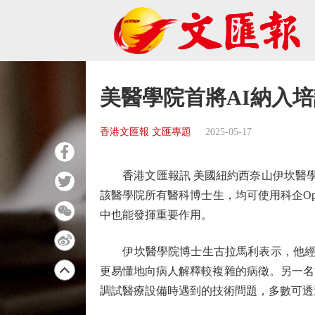
美醫學院首將AI納入
香港文匯報 文匯專題
2025-05-17
香港文匯報訊 美國紐約西奈山伊坎醫學院
該醫學院所有醫科博士生，均可使用科企Ope
中也能發揮重要作用。
伊坎醫學院博士生古拉馬利表示，他經常使用
更易懂地向病人解釋較複雜的病徵。另一名
調試醫療設備時遇到的技術問題，多數可透