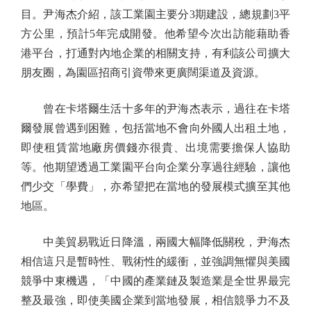
目。尹海杰介紹，該工業園主要分3期建設，總規劃3平
方公里，預計5年完成開發。他希望今次出訪能藉助香
港平台，打通對內地企業的相關支持，有利該公司擴大
朋友圈，為園區招商引資帶來更廣闊渠道及資源。
曾在卡塔爾生活十多年的尹海杰表示，過往在卡塔
爾發展曾遇到困難，包括當地不會向外國人出租土地，
即使租賃當地廠房價錢亦很貴、出境需要擔保人協助
等。他期望透過工業園平台向企業分享過往經驗，讓他
們少交「學費」，亦希望把在當地的發展模式擴至其他
地區。
中美貿易戰近日降溫，兩國大幅降低關稅，尹海杰
相信這只是暫時性、戰術性的緩衝，並強調無懼與美國
競爭中東機遇，「中國的產業鏈及製造業是全世界最完
整及最強，即使美國企業到當地發展，相信競爭力不及