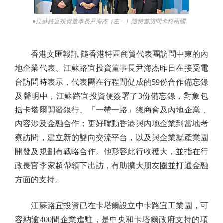
●江蘇路宜投資董事長尹海杰（左一）隨特首訪問卡科兩國。
香港文匯報訊 隨香港特區商貿代表團訪問中東的內
地企業代表、江蘇路宜投資董事長尹海杰昨日在接受電
台訪問時表示，代表團在行程間促成的59份合作備忘錄
及聲明中，江蘇路宜投資便簽署了3份備忘錄，對象包
括卡塔爾開發銀行、「一帶一路」總商會及內地企業，
內容涉及金融合作；更好聯動香港與內地企業到當地考
察訪問，建立新的雙向交流平台，以及與企業就產業園
開發及規劃有戰略合作。他形容此行收穫大，並指在行
政長官李家超帶領下出訪，有助擴大朋友圈並打通金融
方面的支持。
江蘇路宜投資已在卡塔爾設立中卡路宜工業園，可
容納逾400間企業進駐，是中央和卡塔爾政府支持的項