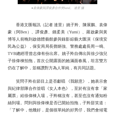
●袁偉豪與譚俊彥合作夾band。 達里 攝
香港文匯報訊（記者 達里）姚子羚、陳展鵬、袁偉
豪（阿Ben）、譚俊彥、鍾柔美（Yumi）、羅啟豪與黃
博等人前晚到啟德體藝館參與錄影綜藝大匯演《保境安
民為公益》，保安局局長鄧炳強、警務處處長周一鳴、
TVB總經理曾志偉有份出席。姚子羚自傳出與徐少強兒
子徐偉棟拍拖，首次公開露面的她滿面春風，坦言雙方
仍在了解中，並稱讚對方為人單純，有共同話題。
笑問子羚在節目上是否獻唱 《我願意》，她表示會
與紀律部隊合作並唱《女人本色》，至於有沒有拿「家
屬票」給徐偉棟入場，子羚稱沒有，甚至也沒有通知粉
絲到場。問到與徐偉棟是否已開始拍拖，子羚甜笑道：
「了解中，他幾好，是個很單純的好男仔，我們會傾電