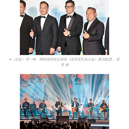
●（左起）周一鳴、鄧炳強與曾志偉為《保境安民為公益》匯演點讚。 達
里 攝