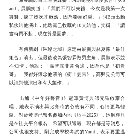
陳展鵬節目上表演舞獅，阿Ben則與譚俊彥合作夾b
and，展鵬笑道：「我們不可以失禮，今次是我第一次
舞獅，練了幾次才適應，因為獅頭好重。」阿Ben出動
私伙結他演出，他透露已收藏約10支結他，笑稱：「讀
書時買不起，現在算是圓夢。」
有傳新劇《璀璨之城》原定由展鵬與林夏薇「最佳
組合」演出，但最後改為張智霖做男主角，展鵬表示並
不知情，他說：「張智霖非常合適，因為他是『初哥
哥』，我都好懷念他演的《衝上雲霄》，高興見公司可
以請到他演出和有大製作。」
出爐《中年好聲音3》冠軍黃博與師兄羅啟豪合
唱，她表示演出與比賽時的心態有不同，心情更為輕
鬆。對於黃博已報名參加內地《歌手2025》，她解釋只
是在社交平台報名，希望可以通過，現在都是等消息，
公司也很支持。剛完成學校考試的Yumi，表示要重温