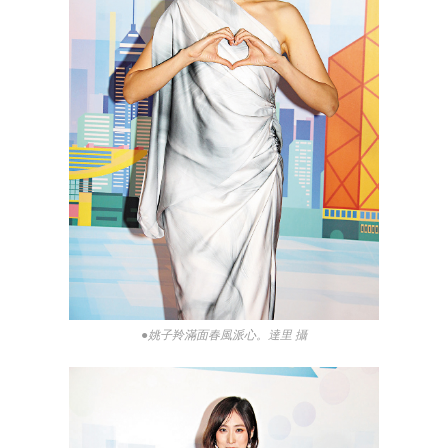
●姚子羚滿面春風派心。達里 攝