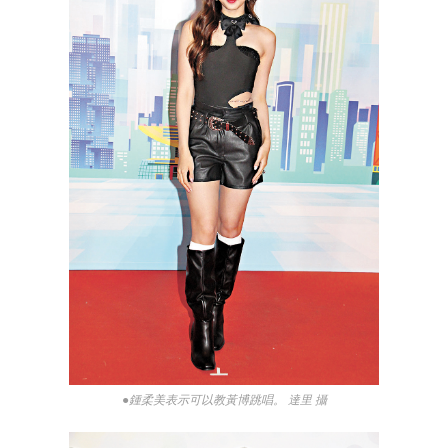
●鍾柔美表示可以教黃博跳唱。 達里 攝