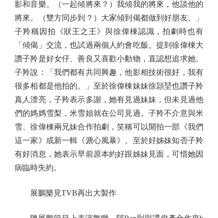
影和音樂。（一起傾將來？）我傾我的將來，他談他的
將來。（雙方同步到？）大家傾到偈都做到好朋友。」
子羚稱因拍《狀王之王》與徐偉棟認識，拍劇時也有
「傾偈」交流，也試過兩個人約會吃飯。提到徐偉棟大
讚子羚是好女仔、善良又喜歡小動物，直認想追求她。
子羚說：「我們都有共同興趣，他影相技術很好，我有
很多相都是他拍的。」至於徐偉棟妹妹徐頴堃也讚子羚
真人漂亮，子羚表示多謝，她有見過妹妹，但未見過他
們的媽媽雪梨，米雪姐就在公司見過。子羚不介意與米
雪、徐偉棟兩兄妹合作拍劇，笑稱可以開拍一部《我們
這一家》或新一輯《溏心風暴》。至於好姊妹知否子羚
有好消息，她表示早前原本約好跟姊妹見面，可惜她因
病臨時失約。
展鵬樂見TVB再出大製作