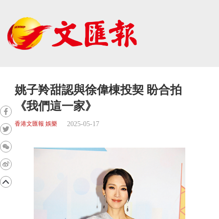
姚子羚甜認與徐偉棟投契 盼合拍
《我們這一家》
2025-05-17
香港文匯報 娛樂