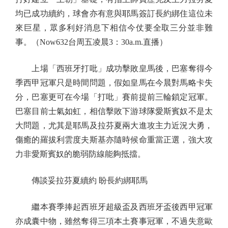
均已成功續約，球會亦有意與耶馬簽訂長約綁住這位未
來巨星，眾多利好消息下相信今仗要全取三分並非難
事。（Now632台周五凌晨3：30a.m.直播）
上場「西班牙打吡」成功擊敗皇馬後，巴塞奪得今
季西甲冠軍只是時間問題，假如皇馬在今晨對馬略卡失
分，巴塞更可在今場「打吡」賽前提前三輪鎖定冠軍。
巴塞目前士氣如虹，相信擊敗下游球隊愛斯賓奴不是太
大問題，尤其是耶馬及拉芬夏兩大進攻主力近況大勇，
傷癒的羅拔利雲度夫斯基亦隨時候命重當正選，強大攻
力非愛斯賓奴的脆弱防線能夠抵擋。
傳談妥拉芬夏續約 盼長約綁耶馬
繼本賽季捧起西班牙超級盃及西班牙盃後西甲冠軍
亦成囊中物，雖然奪得三項本土賽事冠軍，不過失意歐