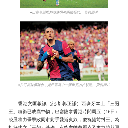
●巴塞希望能夠盡快與耶馬續長約。 資料圖片
●拉芬夏能傳能射，是巴塞其中一個重要的攻擊點。 資料圖片
香港文匯報訊（記者 郭正謙）西班牙本土「三冠
王」頭銜已成囊中物，巴塞隆拿香港時間周五（16日）
凌晨將力爭擊敗同市對手愛斯賓奴，慶祝提前封王。為
打好建立「王朝」基礎，有指主帥費歷克及主力拉芬夏