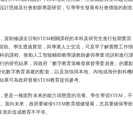
設計思維及社會創新專題研習，引導學生發展有社會價值的創造
資助修讀全日制STEM相關課程的本科及研究生進行短期實習，
提供資助。學生透過實習，與專業人士交流，可及早了解實際工作情
科的課程、推動人工智能輔助教學讓教師參與專業培訓和進行
行的研究結果，與政府「數字教育策略發展督導委員會」的重
優化數字教育基建的配套，以及加強與本地、內地或海外創科機
結果可為政府發展STEM教育提供參考。
更是一種面對未來的能力與態度的培養。學生學習STEM，
。面向未來，政府要確保STEM教育穩健發展，尤其要確保學
貧富差距造成教育不平等。