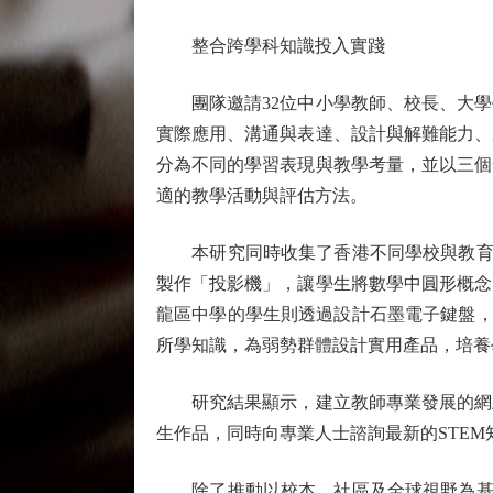
整合跨學科知識投入實踐
團隊邀請32位中小學教師、校長、大學
實際應用、溝通與表達、設計與解難能力、
分為不同的學習表現與教學考量，並以三個
適的教學活動與評估方法。
本研究同時收集了香港不同學校與教育機
製作「投影機」，讓學生將數學中圓形概念
龍區中學的學生則透過設計石墨電子鍵盤，
所學知識，為弱勢群體設計實用產品，培養
研究結果顯示，建立教師專業發展的網上
生作品，同時向專業人士諮詢最新的STE
除了推動以校本、社區及全球視野為基礎