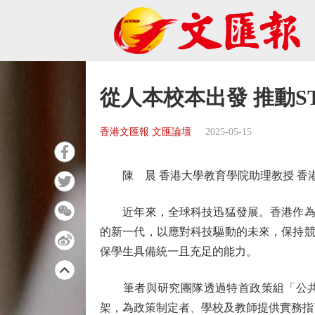
從人本校本出發 推動S
香港文匯報 文匯論壇
2025-05-15
陳 晨 香港大學教育學院助理教授 香港
近年來，全球科技迅猛發展。香港作為國
的新一代，以應對科技驅動的未來，保持競
保學生具備統一且充足的能力。
筆者與研究團隊透過特首政策組「公共政
架，為政策制定者、學校及教師提供實務指