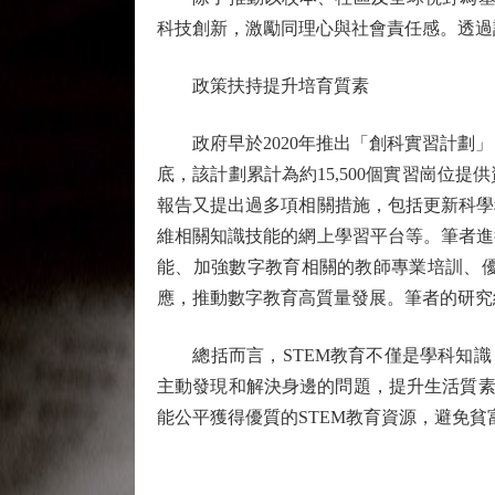
科技創新，激勵同理心與社會責任感。透過
政策扶持提升培育質素
政府早於2020年推出「創科實習計劃」，
底，該計劃累計為約15,500個實習崗位
報告又提出過多項相關措施，包括更新科學
維相關知識技能的網上學習平台等。筆者進
能、加強數字教育相關的教師專業培訓、
應，推動數字教育高質量發展。筆者的研究
總括而言，STEM教育不僅是學科知識，
主動發現和解決身邊的問題，提升生活質素
能公平獲得優質的STEM教育資源，避免