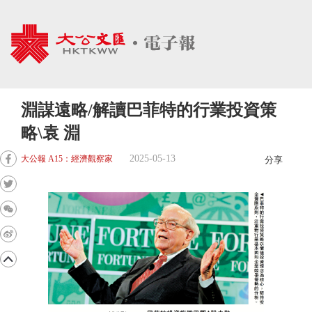
淵謀遠略/解讀巴菲特的行業投資策
略\袁 淵
2025-05-13
大公報 A15：經濟觀察家
分享