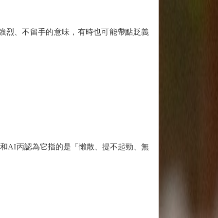
強烈、不留手的意味，有時也可能帶點貶義
和AI丙認為它指的是「懶散、提不起勁、無