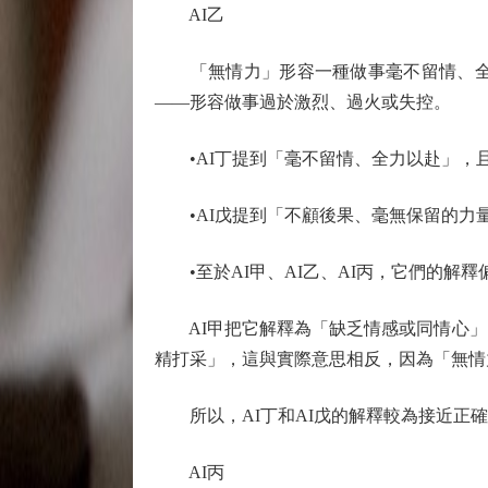
AI乙
「無情力」形容一種做事毫不留情、全力
——形容做事過於激烈、過火或失控。
•AI丁提到「毫不留情、全力以赴」，
•AI戊提到「不顧後果、毫無保留的力
•至於AI甲、AI乙、AI丙，它們的解
AI甲把它解釋為「缺乏情感或同情心」，
精打采」，這與實際意思相反，因為「無情
所以，AI丁和AI戊的解釋較為接近正確
AI丙