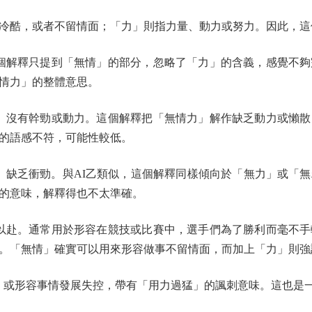
酷，或者不留情面；「力」則指力量、動力或努力。因此，這
個解釋只提到「無情」的部分，忽略了「力」的含義，感覺不夠
情力」的整體意思。
、沒有幹勁或動力。這個解釋把「無情力」解作缺乏動力或懶散
的語感不符，可能性較低。
缺乏衝勁。與AI乙類似，這個解釋同樣傾向於「無力」或「
的意味，解釋得也不太準確。
以赴。通常用於形容在競技或比賽中，選手們為了勝利而毫不手
。「無情」確實可以用來形容做事不留情面，而加上「力」則強
，或形容事情發展失控，帶有「用力過猛」的諷刺意味。這也是