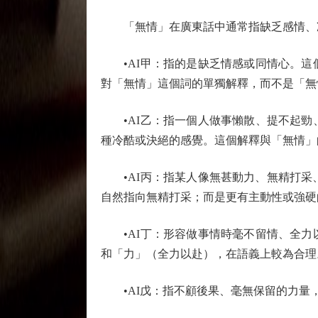
「無情」在廣東話中通常指缺乏感情、冷
•AI甲：指的是缺乏情感或同情心。這
對「無情」這個詞的單獨解釋，而不是「無
•AI乙：指一個人做事懶散、提不起勁
種冷酷或決絕的感覺。這個解釋與「無情」
•AI丙：指某人像無甚動力、無精打采、
自然指向無精打采；而是更有主動性或強硬
•AI丁：形容做事情時毫不留情、全力
和「力」（全力以赴），在語義上較為合理
•AI戊：指不顧後果、毫無保留的力量