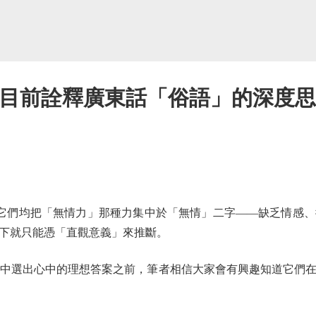
I目前詮釋廣東話「俗語」的深度思
它們均把「無情力」那種力集中於「無情」二字——缺乏情感、
下就只能憑「直觀意義」來推斷。
中選出心中的理想答案之前，筆者相信大家會有興趣知道它們在