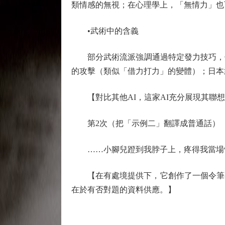
類情感的無視；在心理學上，「無情力」也
•武術中的含義
部分武術流派強調通過特定發力技巧，使
的攻擊（類似「借力打力」的變體）；日本
【對比其他AI，這家AI充分展現其聯想
第2次（把「示例二」翻譯成普通話）
……小腳兒蹬到我脖子上，疼得我當場慘
【在有處境提供下，它創作了一個令筆者
在於有否對題的資料供應。】