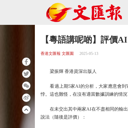
【粵語講呢啲】評價A
香港文匯報 文匯園
2025-05-13
梁振輝 香港資深出版人
看過上期5家AI的分析，大家應意會到
悖。這也難怪，在沒有適當數據訓練的情況
在未交出其中兩家AI在不盡相同的輸出
說法（隨後是評價）：