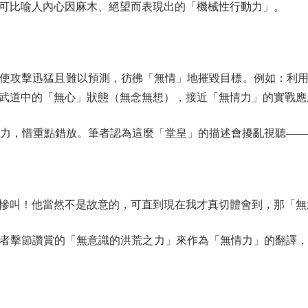
可比喻人內心因麻木、絕望而表現出的「機械性行動力」。
攻擊迅猛且難以預測，彷彿「無情」地摧毀目標。例如：利用
武道中的「無心」狀態（無念無想），接近「無情力」的實戰應
力，惜重點錯放。筆者認為這麼「堂皇」的描述會擾亂視聽——
叫！他當然不是故意的，可直到現在我才真切體會到，那「無
擊節讚賞的「無意識的洪荒之力」來作為「無情力」的翻譯，正