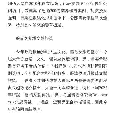
關係大獎自2010年創立以來，已表揚超過100個傑出公
關項目，並彙集了超過300份業界優秀案例。胡教授又
強調，行業在數碼化浪潮衝擊下，公關需要掌握科技趨
勢，特別是AI帶來的變革機遇。
盛事之都增文體旅獎
今年政府積極推動大型文化、體育及旅遊盛事，今
屆大會亦新增「文化、體育及旅遊傳訊」獎，籌委會秘
書長尹美玉受訪時稱：「我們過去5屆也有活動策劃類
別獎項，今年配合大型活動較多，將該獎項升級成文體
旅獎。」香港公共關係專業人員協會會長兼籌委會副秘
書長趙敬揚亦指出，大會一向與時並進，例如上屆2023
年特設「疫情應對傳訊」獎，每屆籌委會都會Brainstor
m（集思廣益），增設一些新獎配合巿場環境，因此今
年有該兩個新獎項。