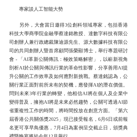
專家談人工智能大勢
另外，大會當日邀得3位創科領域專家，包括香港
科技大學商學院金融學蔡達銘教授、達數字科技有限公
司創辦人兼行政總裁陳迪源先生、源大數據科技有限公
司的共同創辦人暨首席顧問張榮顯博士，舉行專題研討
會 - 「AI革新公關傳訊：極效策略解密」，以嶄新視角
剖析AI於公關與傳訊行業的革命性影響，分享善用AI提
升公關的工作效率及如何應對新挑戰。蔡達銘認為，公
關行業正面對前所未有的契機，應發揮AI的潛在價值。
問到未來3年行業的轉變，他相信AI將在個人及企業中
變得普及，擁抱AI將是未來必然趨勢，公關可透過AI節
省重複性工作的時間，將時間投放在創意方面。「第六
屆香港公共關係獎2025」現已接受報名，6月6日或前報
名更可享早鳥優惠，7月4日為案例呈交截止日，頒獎典
禮暨晚宴將於今年12月舉行。