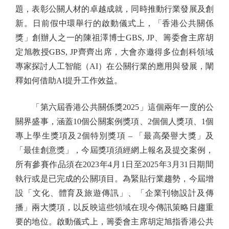
題，表彰公關人材的卓越成就，同時推動行業發展及創
新。日前假中環舉行的啟動儀式上，「香港公共關係
獎」創辦人之一的陳祖澤博士GBS, JP、籌委會主席胡
定旭教授GBS, JP齊齊出席，大會亦邀得多位創科領域
專家探討人工智能（AI）在公關行業的應用與發展，闡
釋如何借助AI提升工作效益。
「第六屆香港公共關係獎2025」這個兩年一度的公
關界盛事，涵蓋10個公關案例獎項、2個個人獎項、1個
專上學生獎項及2個特別獎項 – 「最高榮譽大獎」及
「最佳創意獎」，今屆獎項須經網上報名及提交案例，
所有參賽作品須在2023年4月1日至2025年3月31日期間
執行或是已完成的公關項目。為緊貼行業趨勢，今屆增
設「文化、體育及旅遊傳訊」、「企業刊物設計及傳
播」兩大獎項，以反映這些領域在現今傳訊策略日趨重
要的地位。啟動儀式上，籌委會主席胡定旭指香港公共