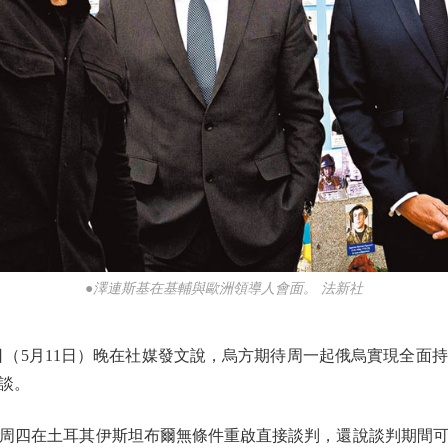
●澤連斯基在基輔與歐洲領導人會面。 法新社
5月11日）晚在社媒發文說，烏方期待周一起俄烏實現全面
談。
四在土耳其伊斯坦布爾無條件重啟直接談判，還說談判期間可