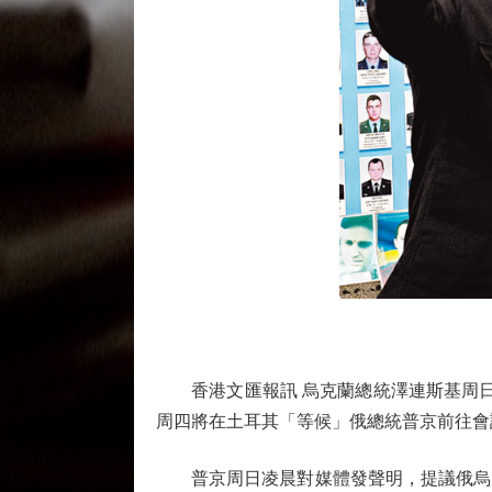
香港文匯報訊 烏克蘭總統澤連斯基周日（
周四將在土耳其「等候」俄總統普京前往會
普京周日凌晨對媒體發聲明，提議俄烏周