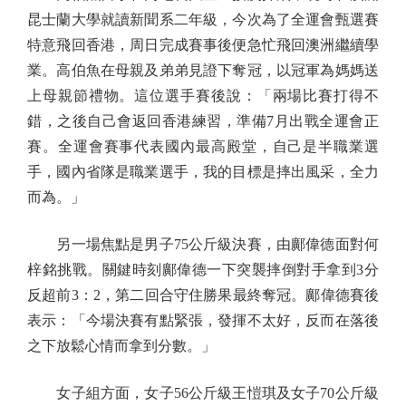
昆士蘭大學就讀新聞系二年級，今次為了全運會甄選賽
特意飛回香港，周日完成賽事後便急忙飛回澳洲繼續學
業。高伯魚在母親及弟弟見證下奪冠，以冠軍為媽媽送
上母親節禮物。這位選手賽後說：「兩場比賽打得不
錯，之後自己會返回香港練習，準備7月出戰全運會正
賽。全運會賽事代表國內最高殿堂，自己是半職業選
手，國內省隊是職業選手，我的目標是摔出風采，全力
而為。」
另一場焦點是男子75公斤級決賽，由鄺偉德面對何
梓銘挑戰。關鍵時刻鄺偉德一下突襲摔倒對手拿到3分
反超前3：2，第二回合守住勝果最終奪冠。鄺偉德賽後
表示：「今場決賽有點緊張，發揮不太好，反而在落後
之下放鬆心情而拿到分數。」
女子組方面，女子56公斤級王愷琪及女子70公斤級