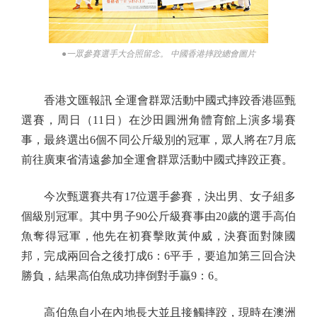
●一眾參賽選手大合照留念。 中國香港摔跤總會圖片
香港文匯報訊 全運會群眾活動中國式摔跤香港區甄
選賽，周日（11日）在沙田圓洲角體育館上演多場賽
事，最終選出6個不同公斤級別的冠軍，眾人將在7月底
前往廣東省清遠參加全運會群眾活動中國式摔跤正賽。
今次甄選賽共有17位選手參賽，決出男、女子組多
個級別冠軍。其中男子90公斤級賽事由20歲的選手高伯
魚奪得冠軍，他先在初賽擊敗黃仲威，決賽面對陳國
邦，完成兩回合之後打成6：6平手，要追加第三回合決
勝負，結果高伯魚成功摔倒對手贏9：6。
高伯魚自小在內地長大並且接觸摔跤，現時在澳洲