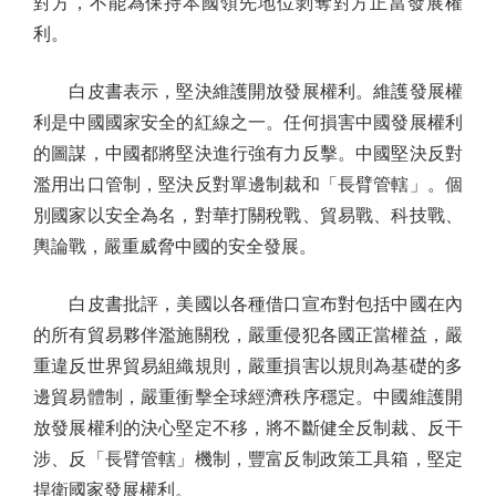
對方，不能為保持本國領先地位剝奪對方正當發展權
利。
白皮書表示，堅決維護開放發展權利。維護發展權
利是中國國家安全的紅線之一。任何損害中國發展權利
的圖謀，中國都將堅決進行強有力反擊。中國堅決反對
濫用出口管制，堅決反對單邊制裁和「長臂管轄」。個
別國家以安全為名，對華打關稅戰、貿易戰、科技戰、
輿論戰，嚴重威脅中國的安全發展。
白皮書批評，美國以各種借口宣布對包括中國在內
的所有貿易夥伴濫施關稅，嚴重侵犯各國正當權益，嚴
重違反世界貿易組織規則，嚴重損害以規則為基礎的多
邊貿易體制，嚴重衝擊全球經濟秩序穩定。中國維護開
放發展權利的決心堅定不移，將不斷健全反制裁、反干
涉、反「長臂管轄」機制，豐富反制政策工具箱，堅定
捍衛國家發展權利。