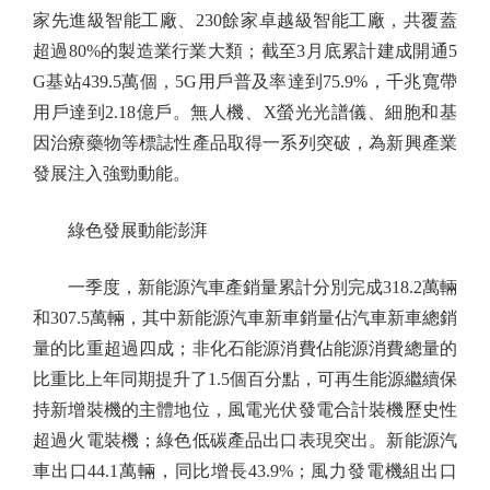
家先進級智能工廠、230餘家卓越級智能工廠，共覆蓋
超過80%的製造業行業大類；截至3月底累計建成開通5
G基站439.5萬個，5G用戶普及率達到75.9%，千兆寬帶
用戶達到2.18億戶。無人機、X螢光光譜儀、細胞和基
因治療藥物等標誌性產品取得一系列突破，為新興產業
發展注入強勁動能。
綠色發展動能澎湃
一季度，新能源汽車產銷量累計分別完成318.2萬輛
和307.5萬輛，其中新能源汽車新車銷量佔汽車新車總銷
量的比重超過四成；非化石能源消費佔能源消費總量的
比重比上年同期提升了1.5個百分點，可再生能源繼續保
持新增裝機的主體地位，風電光伏發電合計裝機歷史性
超過火電裝機；綠色低碳產品出口表現突出。新能源汽
車出口44.1萬輛，同比增長43.9%；風力發電機組出口