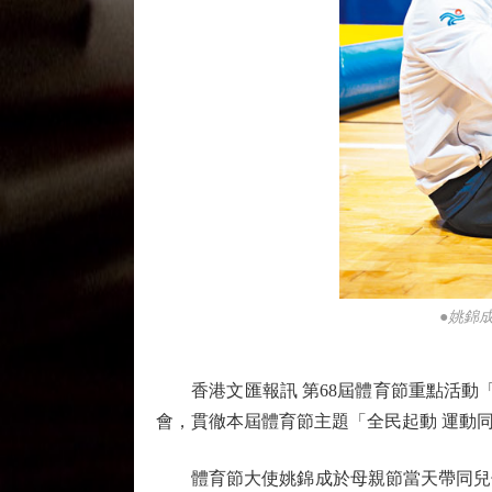
●姚錦
香港文匯報訊 第68屆體育節重點活動「
會，貫徹本屆體育節主題「全民起動 運動
體育節大使姚錦成於母親節當天帶同兒子