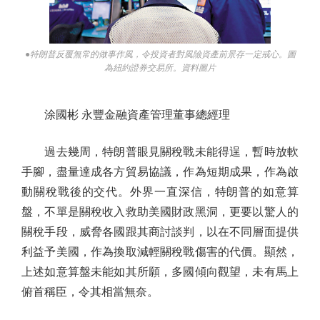
●特朗普反覆無常的做事作風，令投資者對風險資產前景存一定戒心。圖
為紐約證券交易所。資料圖片
涂國彬 永豐金融資產管理董事總經理
過去幾周，特朗普眼見關稅戰未能得逞，暫時放軟
手腳，盡量達成各方貿易協議，作為短期成果，作為啟
動關稅戰後的交代。外界一直深信，特朗普的如意算
盤，不單是關稅收入救助美國財政黑洞，更要以驚人的
關稅手段，威脅各國跟其商討談判，以在不同層面提供
利益予美國，作為換取減輕關稅戰傷害的代價。顯然，
上述如意算盤未能如其所願，多國傾向觀望，未有馬上
俯首稱臣，令其相當無奈。