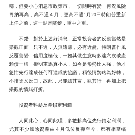
穩，但要小心消息市政策市，一切隨時有變，何況風險
胃納再高，高不過４月，更高不過1月20日特朗普重新
上任之前，這一點是關鍵，重中之重。
不錯，對於上述好消息，正常投資者的反應當然是
樂觀正面，只不過，人無遠慮，必有近憂。特朗普作風
反覆善變，信用度極低，一如其做生意時多達六次破產
賴債一樣，擺明車馬真小人，如今是形勢比人強，他才
急忙先行達成任何可達成的協議，稍後情勢略為好轉，
不排除又反口，故此，只能聽其言，觀其行，再加上把
樂觀的情緒打折。
投資者料趁反彈鎖定利潤
人同此心，心同此理，多數趁高位先行鎖定利潤，
尤其不少風險資產由４月低位反彈至今，都有相當幅