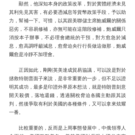
顯然，他深知本身的政策改革，對於實體經濟未見
其利先見其害，有必要憑減息等貨幣政策手段，予以助
力，幫補一下。可惜，以其跟美聯儲主席鮑威爾的關係
惡劣，不容易修補，亦無可能在這階段修補，鮑威爾只
消按本子辦事，不必理會總統的干預，對方愈急於減
息，愈高調呼籲減息，愈脅迫央行行長做這做那，鮑威
爾愈是冷靜不加理會。
正因如此，剛剛英美達成貿易協議，可以說是對於
拯救特朗普面子來說，是非常重要的一步，但不足以證
明其成功，最多是印證外界原本想法，就是特朗普刻意
開天殺價，落地還錢，透過關稅脅迫各國主動跟其談
判，然後爭取有利於美國的各種條件，又可以拿來炫耀
一番。
比較重要的，反而是上周事態發展中，中俄領導人