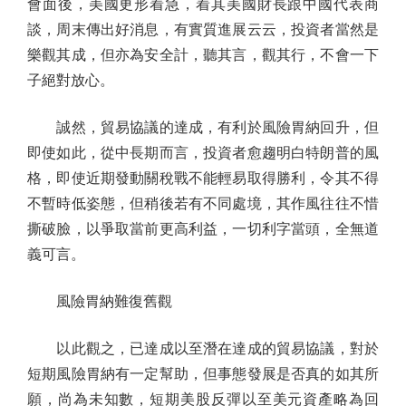
會面後，美國更形着急，着其美國財長跟中國代表商
談，周末傳出好消息，有實質進展云云，投資者當然是
樂觀其成，但亦為安全計，聽其言，觀其行，不會一下
子絕對放心。
誠然，貿易協議的達成，有利於風險胃納回升，但
即使如此，從中長期而言，投資者愈趨明白特朗普的風
格，即使近期發動關稅戰不能輕易取得勝利，令其不得
不暫時低姿態，但稍後若有不同處境，其作風往往不惜
撕破臉，以爭取當前更高利益，一切利字當頭，全無道
義可言。
風險胃納難復舊觀
以此觀之，已達成以至潛在達成的貿易協議，對於
短期風險胃納有一定幫助，但事態發展是否真的如其所
願，尚為未知數，短期美股反彈以至美元資產略為回