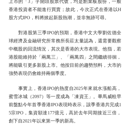
上市的「3」字開頭股票代號，均是創業板股份，一般
香港投資者不能進行買賣；故此，今次正式在香港以H
股方式IPO，料將掀起新股熱潮，並非無跡可尋。
對港股第三季IPO的預期，香港中文大學劉佐德全
球經濟及金融研究所常務所長莊太量認為，還需要觀察
中概股的回流情況，其次是香港的大市表現。他指，若
港股能維持於「兩萬三」、「兩萬四」之間繼續徘徊，
將能吸引更多新股上市。他按目前的趨勢預料，大市的
強勢表現仍會維持兩個季度。
事實上，香港IPO的熱度自2025年來就水漲船高，
蜜雪冰城（2097）等一度成為「凍資王」。畢馬威較早
前盤點今年首季香港IPO表現時表示，該季香港共完成1
5宗IPO，集資額達177億元，高於去年同期接近三倍，
創下自2021年以來第一季的新高。