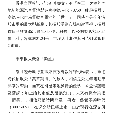
香港文匯報訊（記者 蔡競文）有「寧王」之稱的內
地新能源汽車電池製造商寧德時代（3750）昨起招股，
寧德時代作為電動車電池的「世一」，同時也是今年港
股市場的最大型新股，其招股受到市場相當重視，招股
首日已獲券商出逾493.96億元孖展，以公開發售額23.25
億元計，超購約21.24倍，市場人士相信其可帶旺港股IP
O市道。
未來很大機會「染藍」
耀才證券執行董事兼行政總裁許繹彬昨表示，寧德
時代招股受「萬眾期待」的原因，相信是受近年電動車
熱潮的帶動，而其在研發電池獨特的優勢，令全球讚嘆
及驚訝；加上論其市值及發展潛力，未來有機會染指
「藍籌」，相信只是時間問題；再者，儘管寧德時代
（300750.SZ）在深交所已經上市，由於現行在深交所