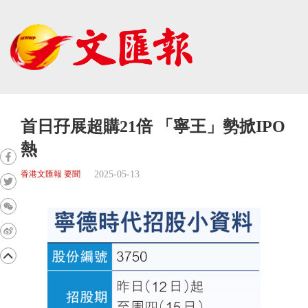
首日孖展超購21倍 「寧王」勢掀IPO
熱
2025-05-13
香港文匯報 要聞