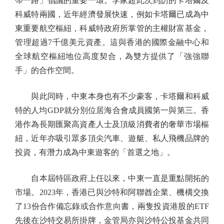
帶一路」倡議的重要一環。李家超此次到訪的卡塔爾及
科威特兩國，近年經濟發展快速，例如卡塔爾已成為中
東重要航空樞紐，科威特政府所掌管的主權財富基金，
管理超過7千億美元資產。這與香港的國際金融中心和
全球航空樞紐地位高度契合，為雙方提供了「強強聯
手」的合作空間。
與此同時，中東本身也有不少豪客，卡塔爾和科威
特的人均GDP就分別位居海合會成員國第一與第三。香
港作為長期匯聚高資產人士及頂級消費者的奢華市場樞
紐，近年亦吸引眾多頂尖汽車、遊艇、私人飛機品牌的
投資，有潛力成為中東遊客的「首選之地」。
自本屆特區政府上任以來，中東一直是重點開拓的
市場。2023年，香港已與沙特和阿聯酋企業、機構交換
了13份合作備忘錄或合作意向書，兩隻投資港股的ETF
先後在沙特交易所掛牌，金管局亦與沙特公投基金共同