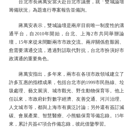
台北市長蔣萬安當天赴台北市議會，就「雙城論壇
籌備狀況」為題進行專案報告並備詢。
蔣萬安表示，雙城論壇是兩岸目前唯一制度性的溝
通平台，自2010年開始，台北、上海2市共同舉辦論
壇，15年來從未間斷兩市市政交流。兩岸關係愈艱困、
愈需要溝通交流，透過對話取代對抗，台北市扮演好市
政溝通的重要角色。
蔣萬安指出，多年來，兩市在各項市政領域建立了
許多互惠的指標成果，包括台北市的1999市民熱線、垃
圾處理、藝文展演、城市觀光、野生動物保育等。他上
任以來，市政府針對數字經濟、友善交通、河川治理、
人文城市等，都與上海市有廣泛討論；另外還有簽訂減
碳、會展產業、智慧醫療、小熊貓保育等備忘錄。15年
來，累計共簽47項合作備忘錄，彼此借鑒學習。