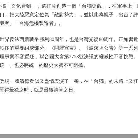
「文化台獨」，還打算創造一個「台獨史觀」，在軍事上「
口，把大陸惡意定位為「敵對勢力」，並以此為幌子，出台了
壞者」「台海危機製造者」。
反法西斯戰爭勝利80周年，也是台灣光復80周年。正如習
秩序的重要組成部分。《開羅宣言》、《波茨坦公告》等一系
理事實不容置疑，聯合國大會第2758號決議的權威性不容挑戰
統一、也必將統一的歷史大勢不可阻擋。
場，賴清德看似又盡情表演了一番，在「台獨」的末路上又狂
鬧得最歡之時，就是最後清算之日。