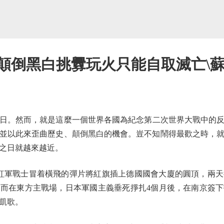
顛倒黑白挑釁玩火只能自取滅亡\蘇
日。然而，就是這麼一個世界各國為紀念第二次世界大戰中的反
並以此來歪曲歷史、顛倒黑白的機會。豈不知鬧得最歡之時，
之日就越來越近。
聯紅軍戰士冒着橫飛的彈片將紅旗插上德國國會大廈的圓頂，兩天
而在東方主戰場，日本軍國主義垂死掙扎4個月後，在南京簽
凱歌。