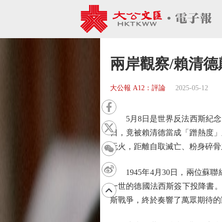
兩岸觀察/賴清德
大公報 A12：評論
2025-05-12
5月8日是世界反法西斯紀念
日，竟被賴清德當成「蹭熱度」
玩火，距離自取滅亡、粉身碎骨
1945年4月30日，兩位蘇
一世的德國法西斯簽下投降書。
斯戰爭，終於奏響了萬眾期待的