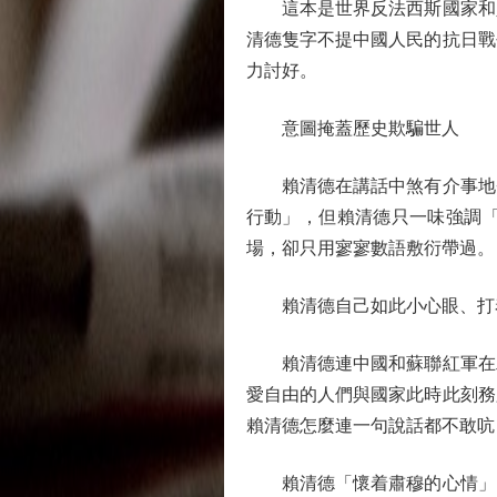
這本是世界反法西斯國家和人
清德隻字不提中國人民的抗日戰
力討好。
意圖掩蓋歷史欺騙世人
賴清德在講話中煞有介事地聲
行動」，但賴清德只一味強調
場，卻只用寥寥數語敷衍帶過。
賴清德自己如此小心眼、打着
賴清德連中國和蘇聯紅軍在二
愛自由的人們與國家此時此刻務
賴清德怎麼連一句說話都不敢吭
賴清德「懷着肅穆的心情」，