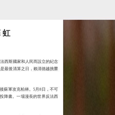
 虹
法西斯國家和人民而設立的紀念
就是最後清算之日，賴清德越挑釁
後蘇軍攻克柏林。5月8日，不可
下投降書。一場漫長的世界反法西