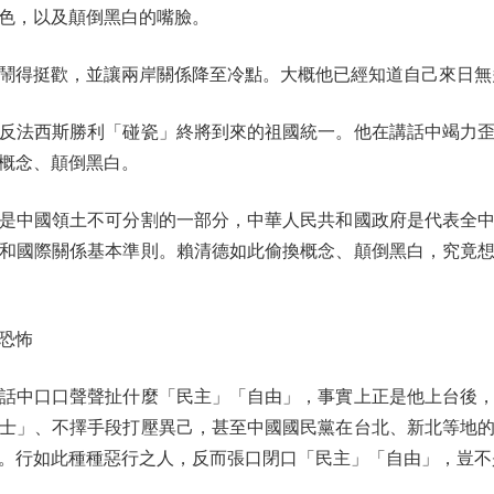
色，以及顛倒黑白的嘴臉。
得挺歡，並讓兩岸關係降至冷點。大概他已經知道自己來日無
法西斯勝利「碰瓷」終將到來的祖國統一。他在講話中竭力歪
概念、顛倒黑白。
中國領土不可分割的一部分，中華人民共和國政府是代表全中
和國際關係基本準則。賴清德如此偷換概念、顛倒黑白，究竟
恐怖
中口口聲聲扯什麼「民主」「自由」，事實上正是他上台後，
士」、不擇手段打壓異己，甚至中國國民黨在台北、新北等地
。行如此種種惡行之人，反而張口閉口「民主」「自由」，豈不