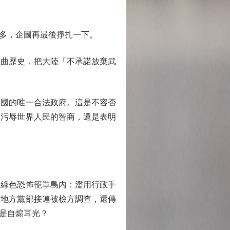
多，企圖再最後掙扎一下。
曲歷史，把大陸「不承諾放棄武
國的唯一合法政府。這是不容否
想污辱世界人民的智商，還是表明
綠色恐怖籠罩島內：濫用行政手
的地方黨部接連被檢方調查，還傳
是自煽耳光？