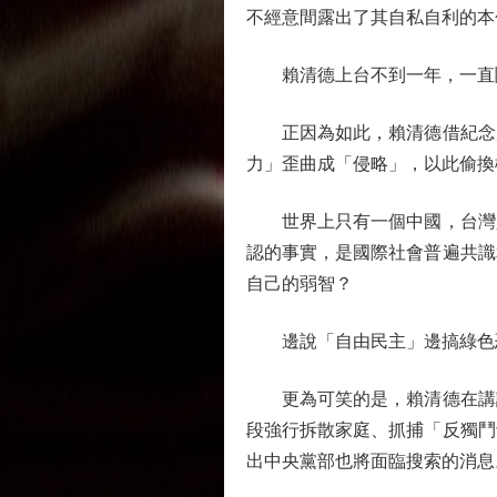
不經意間露出了其自私自利的本
賴清德上台不到一年，一直鬧
正因為如此，賴清德借紀念反
力」歪曲成「侵略」，以此偷換
世界上只有一個中國，台灣是
認的事實，是國際社會普遍共識
自己的弱智？
邊說「自由民主」邊搞綠色
更為可笑的是，賴清德在講話
段強行拆散家庭、抓捕「反獨鬥
出中央黨部也將面臨搜索的消息