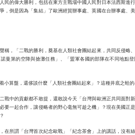
民的偉大勝利，包括在東方主戰場中國人民對日本法西斯進行
爭，倒是因為「集結」了歐洲經貿辦事處、英國在台辦事處、
稱，「二戰的勝利，奠基在人類社會團結起來，共同反侵略、
「諾曼第的空降與搶灘任務」、「盟軍各國的部隊在不同地點登
小算盤，還侈談什麼「人類社會團結起來」？這種井底之蛙的
戰中的貢獻都不敢提，還敢說今天「台灣與歐洲正共同面對新
必要一起合作，讓侵略者的野心毫無可趁之機」？現在美國正
？
在所謂「台灣首次紀念歐戰」「紀念茶會」上的講話，沒有絲