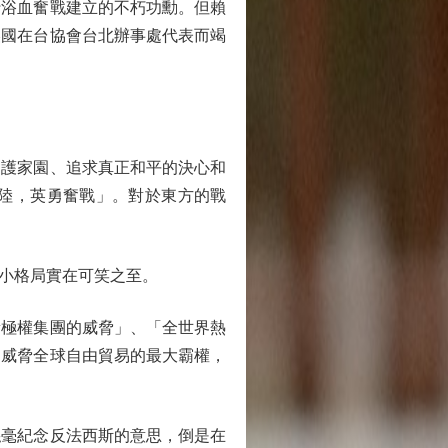
浴血奮戰建立的不朽功勳。但賴
美國在台協會台北辦事處代表而竭
護家園、追求真正和平的決心和
陸，英勇奮戰」。對於東方的戰
小格局實在可笑之至。
極權集團的威脅」、「全世界熱
是威脅全球自由貿易的最大霸權，
毫紀念反法西斯的意思，倒是在