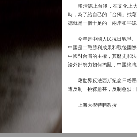
賴清德上台後，在文化上大搞
時，為了給自己的「台獨」找藉
德就是一個十足的「兩岸和平破
今年是中國人民抗日戰爭、世界
中國是二戰勝利成果和戰後國際
中國對台灣的主權，其歷史和法
論外部勢力如何搗亂，中國終將
藉世界反法西斯紀念日粉墨登
遭反制；挑釁愈甚，反制愈烈；
上海大學特聘教授