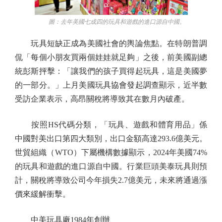
圖：去年美國七成四的玩具和遊戲的進口源自中國。
玩具短缺正成為美國社會的輿論焦點。在特朗普調
侃「每個小朋友買兩個娃娃就足夠」之後，前美國副總
統彭斯抨擊：「讓我們的孩子買得起玩具，這是美國夢
的一部分。」上月美國玩具協會發起調查顯示，近半數
受訪企業表示，高昂關稅將導致其在數月內破產。
按照HS代碼分類，「玩具、遊戲和體育用品」係
中國對美出口第四大類別，出口金額高達293.6億美元。
世貿組織（WTO）下屬機構數據顯示，2024年美國74%
的玩具和遊戲的進口源自中國。行業巨頭美泰玩具則預
計，關稅將導致公司今年損失2.7億美元，未來將通過漲
價來緩解衝擊。
中美玩具廠1984年創辦