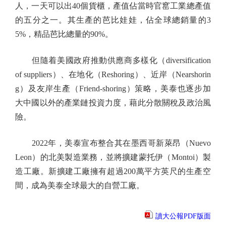
人，一天可以出40個貨櫃，產值佔當時官窰工業總產值
的五分之一。其生產的芭比娃娃，佔全球總銷量的3
5%，精品芭比總量的90%。
但隨着美國政府推動供應商多樣化（diversification
of suppliers）、在地化（Reshoring）、近岸（Nearshorin
g）及友岸生產（Friend-shoring）策略，美泰也逐步加
大中國以外的產業鏈投資力度，藉此分散關稅及政治風
險。
2022年，美泰宣布整合其在墨西哥新萊昂（Nuevo
Leon）的北美製造業務，並將擴建蒙托伊（Montoi）製
造工廠。新擴建工廠擁有超過200萬平方英尺的生產空
間，成為美泰全球最大的自營工廠。
讀大公報PDF版面