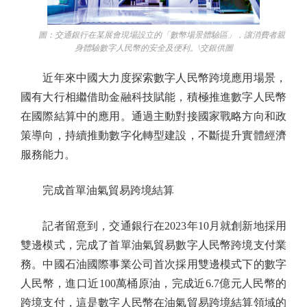
圖：交通銀行在某展會現場設立的「數幣場景體驗區」，讓消費者親
身體驗數字人民幣的安全及便利。\交銀供圖
近年來中國大力度探索數字人民幣跨境應用場景，
國有大行相繼借助金融科技賦能，積極推進數字人民幣
在國際結算中的應用。通過主動對接國家戰略方向和政
策導向，持續推動數字化轉型建設，不斷提升實體經濟
服務能力。
完成首單油氣貿易跨境結算
記者留意到，交通銀行在2023年10月就創新地採用
雙邊模式，完成了首單油氣貿易數字人民幣跨境支付業
務。中國石油國際事業公司首次採用雙邊模式下的數字
人民幣，進口近100萬桶原油，完成近6.7億元人民幣的
跨境支付，這是數字人民幣在油氣貿易跨境結算領域的