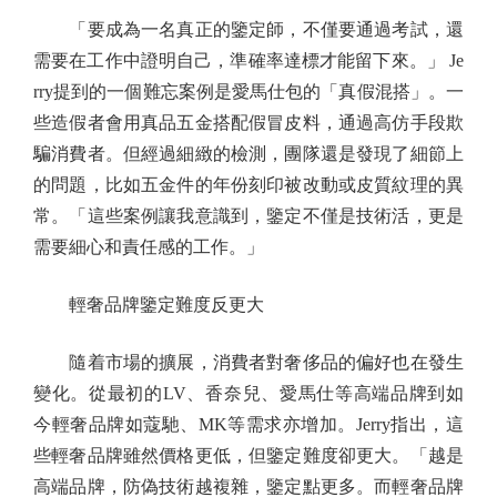
「要成為一名真正的鑒定師，不僅要通過考試，還
需要在工作中證明自己，準確率達標才能留下來。」 Je
rry提到的一個難忘案例是愛馬仕包的「真假混搭」。一
些造假者會用真品五金搭配假冒皮料，通過高仿手段欺
騙消費者。但經過細緻的檢測，團隊還是發現了細節上
的問題，比如五金件的年份刻印被改動或皮質紋理的異
常。「這些案例讓我意識到，鑒定不僅是技術活，更是
需要細心和責任感的工作。」
輕奢品牌鑒定難度反更大
隨着市場的擴展，消費者對奢侈品的偏好也在發生
變化。從最初的LV、香奈兒、愛馬仕等高端品牌到如
今輕奢品牌如蔻馳、MK等需求亦增加。Jerry指出，這
些輕奢品牌雖然價格更低，但鑒定難度卻更大。「越是
高端品牌，防偽技術越複雜，鑒定點更多。而輕奢品牌