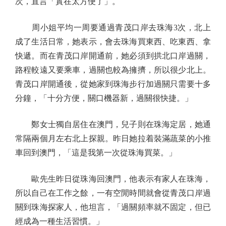
次，直言「實在太方便了」。
周小姐平均一周要通過青茂口岸去珠海3次，北上
成了生活日常，她表示，會去珠海買東西、吃東西、拿
快遞。而在青茂口岸開通前，她必須到拱北口岸過關，
路程較遠又要乘車，過關也較為擁擠，所以很少北上。
青茂口岸開通後，從她家到珠海步行加過關只需要十多
分鐘，「十分方便，關口機器新，過關很快捷。」
鄭女士獨自居住在澳門，兒子則在珠海定居，她通
常隔兩個月左右北上探親。昨日她拉着裝滿蔬菜的小推
車回到澳門，「這是我第一次從珠海買菜。」
歐先生昨日從珠海回澳門，他表示有家人在珠海，
所以自己在工作之餘，一有空閒時間就會從青茂口岸過
關到珠海探家人，他坦言，「過關頻率就不固定，但已
經成為一種生活習慣。」