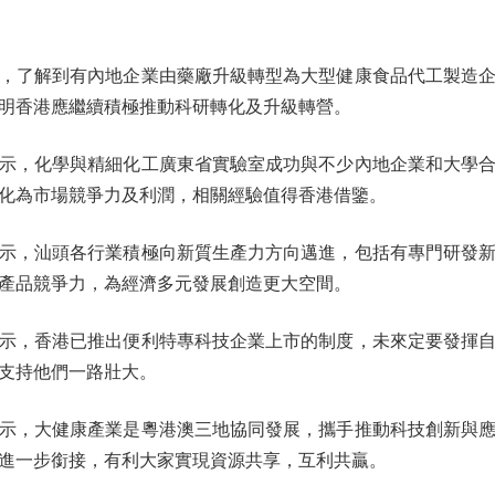
了解到有內地企業由藥廠升級轉型為大型健康食品代工製造企
明香港應繼續積極推動科研轉化及升級轉營。
，化學與精細化工廣東省實驗室成功與不少內地企業和大學合
化為市場競爭力及利潤，相關經驗值得香港借鑒。
，汕頭各行業積極向新質生產力方向邁進，包括有專門研發新
產品競爭力，為經濟多元發展創造更大空間。
，香港已推出便利特專科技企業上市的制度，未來定要發揮自
支持他們一路壯大。
，大健康產業是粵港澳三地協同發展，攜手推動科技創新與應
進一步銜接，有利大家實現資源共享，互利共贏。