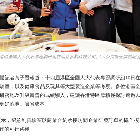
全國人大代表專題調研組在汕頭參觀科技公司。\大公文匯全媒體記
記者黃子晉報道：十四屆港區全國人大代表專題調研組10日在
驗室，以及健康食品及玩具等大型製造企業等考察。多位港區
研落地及升級轉營的成績驕人，建議香港特區應積極探討透過
更好落地，節省成本。
，留意到實驗室以商業合約承接坊間企業研發訂單的協作模
作的可行路徑。