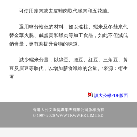
可使用瘦肉或去皮雞肉取代臘肉和五花腩。
選用鹽分較低的材料，如以瑤柱、蝦米及冬菇來代
替金華火腿、鹹蛋黃和臘肉等加工食品，如此不但減低
鈉含量，更有助提升食物的味道。
減少糯米分量，以綠豆、腰豆、紅豆、三角豆、黃
豆及眉豆等取代，以增加膳食纖維的含量。\來源：衞生
署
讀大公報PDF版面
香港大公文匯傳媒集團有限公司版權所有
© 1997-2026 WWW.TKWW.HK LIMITED.