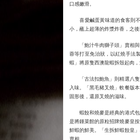
口感嫩滑。
喜愛鹹蛋黃味道的食客則不能
小，蘸上超薄的炸漿炸香，之後
「鮑汁牛肉獅子頭」賣相與獅
蓉等打至免治狀，以紅燒手法
蝦」將原隻西澳龍蝦拆殼起肉，
「古法扣鮑魚」則精選八隻南
入味。「黑毛豬叉燒」軟餐版本
固形後，還原叉燒的滋味。
蝦餃和燒麥是經典的港式包點
是將鍾菜館的原粒招牌燒麥皇按
鮮蝦的鮮美。「生拆鮮蝦餃皇」
賣相。