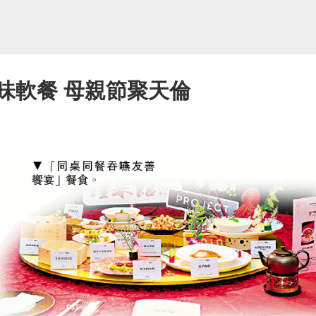
味軟餐 母親節聚天倫