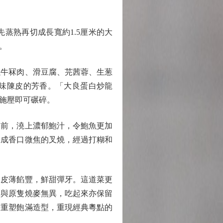
熟再切成長寬約1.5厘米的大
。
牛冧肉、滑豆腐、芫茜蓉、生葱
味陳皮的芳香。「大良蛋白炒龍
施壓即可碾碎。
前，澆上濃郁鮑汁，令鮑魚更加
製成香口微焦的叉燒，經過打糊和
皮薄餡豐，鮮甜彈牙。這道菜更
，與原隻燒麥無異，吃起來亦保留
手重塑飽滿造型，重現經典粵點的