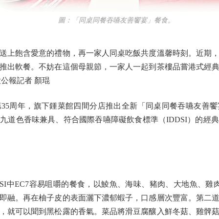
圖：「同桌同餐吞嚥友善饗宴」餐食。
上飽含愛意的禮物，再一家人同桌吃飯共度溫馨時刻。近期，
推出軟餐。不妨在這個母親節，一家人一起到茶樓品嘗港式經
公報記者 顏琨
5周年，旗下鍾菜館四間分店推出全新「同桌同餐吞嚥友善饗
九道色香味兼具、符合國際吞嚥障礙飲食標準（IDDSI）的經
I中EC7容易咀嚼的餐食，以鯪魚、海味、豬肉、大地魚、雞
即融。再在柚子皮的表面灑下濃郁蝦子，口感層次豐富。第二
，就可以聞到黑松露的香氣。菜品將滑豆腐釀入鮮冬菇、雞髀