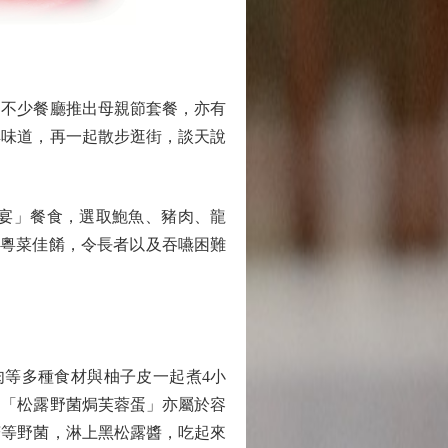
不少餐廳推出母親節套餐，亦有
典味道，再一起散步逛街，談天說
宴」餐食，選取鮑魚、豬肉、龍
典粵菜佳餚，令長者以及吞嚥困難
肉等多種食材與柚子皮一起煮4小
道「松露野菌焗芙蓉蛋」亦屬於容
菇等野菌，淋上黑松露醬，吃起來