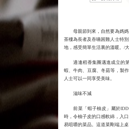
母親節到來，自然要為媽媽送
茶樓為長者及吞嚥困難人士特別
地，感受簡單生活裏的溫暖。/大
適逢稻香集團邁進成立的第3
蝦、牛肉、豆腐、冬菇等，製作
人士可以一同享受美味。
滋味不減
前菜「蝦子柚皮」屬於IDDS
時，令柚子皮的口感軟綿，入口
易咀嚼的菜品。這道菜剛端上桌