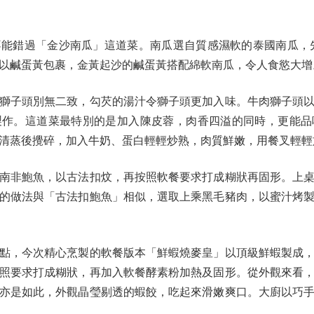
錯過「金沙南瓜」這道菜。南瓜選自質感濕軟的泰國南瓜，先蒸
以鹹蛋黃包裹，金黃起沙的鹹蛋黃搭配綿軟南瓜，令人食慾大增
子頭別無二致，勾芡的湯汁令獅子頭更加入味。牛肉獅子頭以
製作。這道菜最特別的是加入陳皮蓉，肉香四溢的同時，更能品
清蒸後攪碎，加入牛奶、蛋白輕輕炒熟，肉質鮮嫩，用餐叉輕輕
非鮑魚，以古法扣炆，再按照軟餐要求打成糊狀再固形。上桌
的做法與「古法扣鮑魚」相似，選取上乘黑毛豬肉，以蜜汁烤
，今次精心烹製的軟餐版本「鮮蝦燒麥皇」以頂級鮮蝦製成，
照要求打成糊狀，再加入軟餐酵素粉加熱及固形。從外觀來看
亦是如此，外觀晶瑩剔透的蝦餃，吃起來滑嫩爽口。大廚以巧